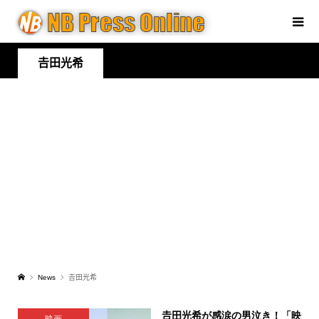
𠮷田光希
News
𠮷田光希
𠮷田光希が感涙の男泣き！「映