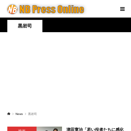
黒岩司
News
黒岩司
津田寛治「若い役者たちに感化