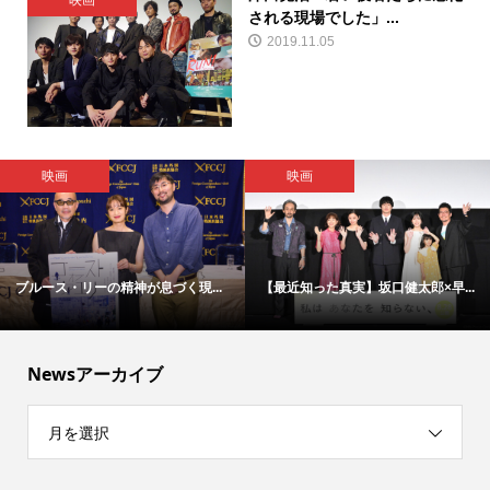
映画
される現場でした」...
2019.11.05
映画
映画
ブルース・リーの精神が息づく現...
【最近知った真実】坂口健太郎×早...
Newsアーカイブ
月を選択