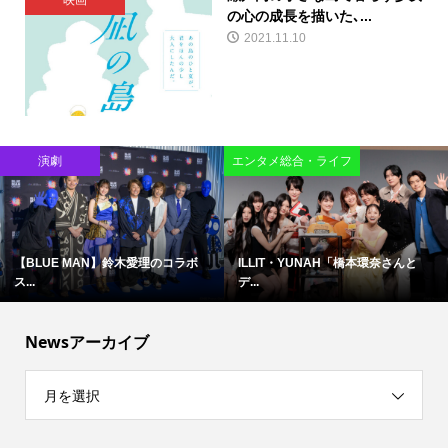
映画
の心の成長を描いた､...
2021.11.10
演劇
エンタメ総合・ライフ
【BLUE MAN】鈴木愛理のコラボ
ILLIT・YUNAH「橋本環奈さんと
ス...
デ...
Newsアーカイブ
月を選択