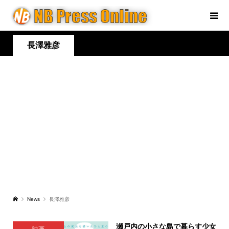
長澤雅彦
News
長澤雅彦
瀬戸内の小さな島で暮らす少女