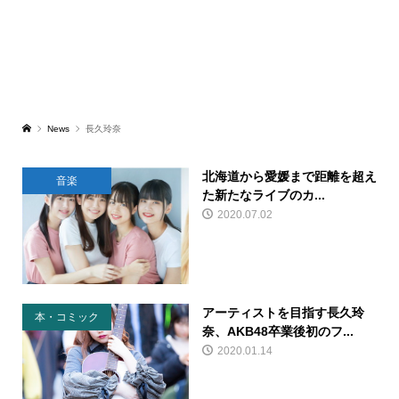
News
長久玲奈
北海道から愛媛まで距離を超え
音楽
た新たなライブのカ...
2020.07.02
アーティストを目指す長久玲
本・コミック
奈、AKB48卒業後初のフ...
2020.01.14