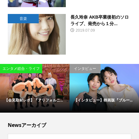
長久玲奈 AKB卒業後初のソロ
音楽
ライブ、発売から１分...
2019.07.09
エンタメ総合・ライフ
インタビュー
【会見取材レポ】『アリフォルニ...
【インタビュー】映画版『ブルー...
Newsアーカイブ