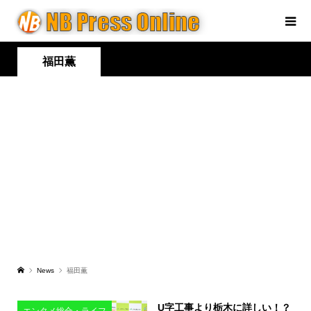
福田薫
News
福田薫
U字工事より栃木に詳しい！？