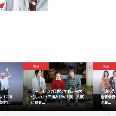
映画
映画
「今日もぼけ日和ですね」―大
「涙の先
ぶりに集
竹しのぶ×三浦友和W主演、共演
監督最新
拶で...
に櫻井...
の花...