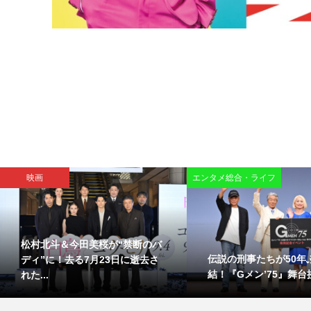
映画
エンタメ総合・ライフ
松村北斗＆今田美桜が“禁断のバ
伝説の刑事たちが50年
ディ”に！去る7月23日に逝去さ
結！『Gメン’75』舞台挨
れた...