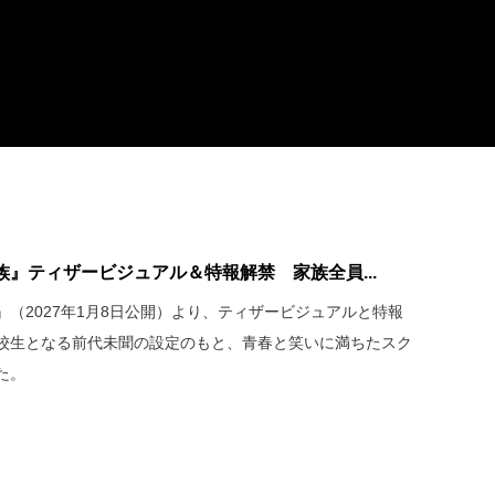
』ティザービジュアル＆特報解禁 家族全員...
（2027年1月8日公開）より、ティザービジュアルと特報
校生となる前代未聞の設定のもと、青春と笑いに満ちたスク
た。