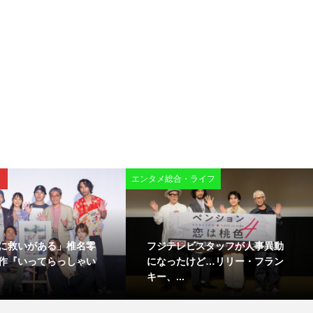
エンタメ総合・ライフ
に救いがある」椎名零
フジテレビスタッフが人事異動
作『いってらっしゃい
になったけど…リリー・フラン
キー、...