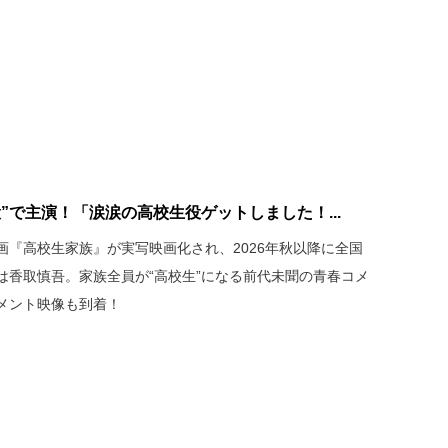
”で主演！「涙涙の高校生役ゲットしました！...
画『高校生家族』が実写映画化され、2026年秋以降に全国
は香取慎吾。家族全員が“高校生”になる前代未聞の青春コメ
メント映像も到着！