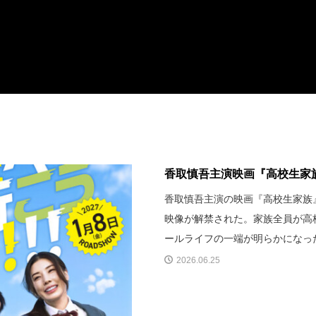
香取慎吾主演映画『高校生家族
香取慎吾主演の映画『高校生家族』
映像が解禁された。家族全員が高
ールライフの一端が明らかになっ
2026.06.25