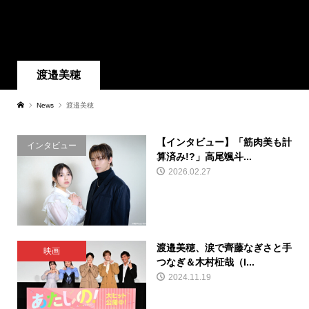
渡邉美穂
News
渡邉美穂
【インタビュー】「筋肉美も計
インタビュー
算済み!?」高尾颯斗...
2026.02.27
渡邉美穂、涙で齊藤なぎさと手
映画
つなぎ＆木村柾哉（I...
2024.11.19