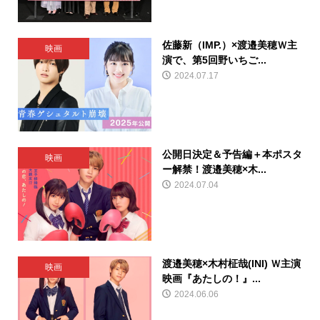
佐藤新（IMP.）×渡邉美穂Ｗ主
映画
演で、第5回野いちご...
2024.07.17
公開日決定＆予告編＋本ポスタ
映画
ー解禁！渡邉美穂×木...
2024.07.04
渡邉美穂×木村柾哉(INI) Ｗ主演
映画
映画『あたしの！』...
2024.06.06