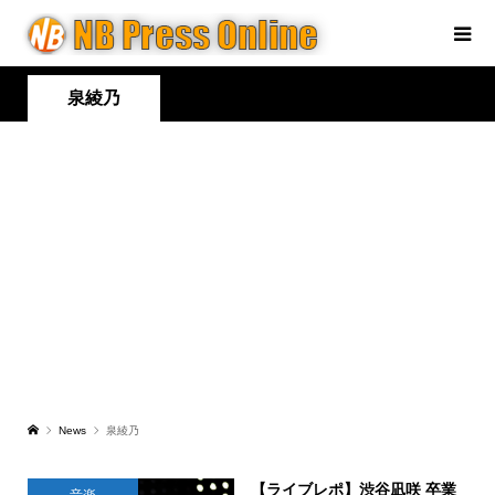
泉綾乃
News
泉綾乃
【ライブレポ】渋谷凪咲 卒業