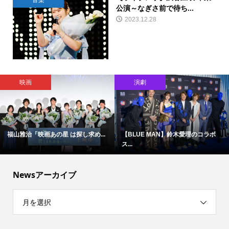
音楽
公演～なぎさ前で待ち...
2023.12.28
映画
演劇
福山雅治「映画あの星 は探し求め...
【BLUE MAN】鈴木愛理のコラボ
ス...
Newsアーカイブ
月を選択