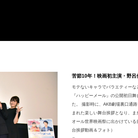
苦節10年！映画初主演・野呂佳
モテないキャラでバラエティーなど
『ハッピーメール』の公開初日舞
た。 撮影時に、AKB劇場裏口
まれた楽しい舞台挨拶となり、ま
オール世界映画祭に出かけている
台挨拶動画＆フォト）