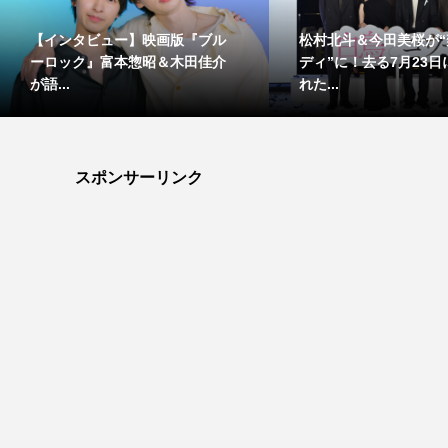
【インタビュー】映画版『ブル
松村北斗＆今田美桜が“
ーロック』富本惣昭＆木田佳介
ディ”に！去る7月23
が語...
れた...
スポンサーリンク