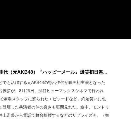
代（元AKB48）『ハッピーメール』爆笑初日舞...
でも活躍する元AKB48の野呂佳代が映画初主演となった
台挨拶が、8月25日、渋谷ヒューマックスシネマで行われ
通路で劇場スタッフに怒られたエピソードなど、終始笑いに包
た登壇した共演者の仲の良さも垣間見れた。途中、モントリ
井上監督から電話で舞台挨拶するなどのサプライズも。（舞