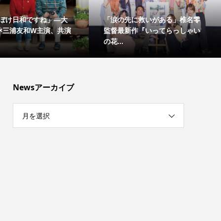
ぼけ日和ですね」―大
「涙の先に救いがある」椎名零
×三浦友和W主演、共演
監督最新作『いってらっしゃい
の花...
Newsアーカイブ
月を選択