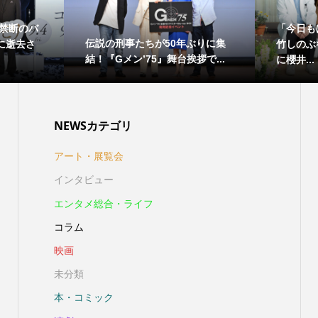
禁断のバ
「今日も
伝説の刑事たちが50年ぶりに集
日に逝去さ
竹しのぶ
結！『Gメン’75』舞台挨拶で...
に櫻井...
NEWSカテゴリ
アート・展覧会
インタビュー
エンタメ総合・ライフ
コラム
映画
未分類
本・コミック