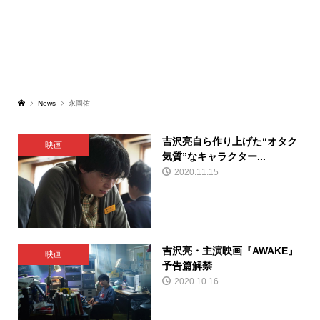
News
永岡佑
吉沢亮自ら作り上げた“オタク
映画
気質”なキャラクター...
2020.11.15
吉沢亮・主演映画『AWAKE』
映画
予告篇解禁
2020.10.16