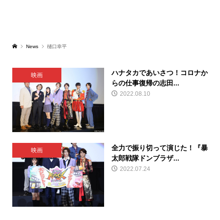
News
樋口幸平
ハナタカであいさつ！コロナか
映画
らの仕事復帰の志田...
2022.08.10
全力で振り切って演じた！『暴
映画
太郎戦隊ドンブラザ...
2022.07.24