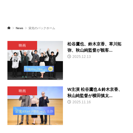
News
栄光のバックホーム
松谷鷹也、鈴木京香、草川拓
映画
弥、秋山純監督が観客...
2025.12.13
W主演 松谷鷹也＆鈴木京香、
映画
秋山純監督が横田慎太...
2025.11.16