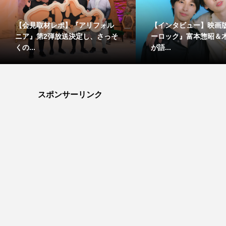
【会見取材レポ】『アリフォル
【インタビュー】映画
ニア』第2弾放送決定し、さっそ
ーロック』富本惣昭＆
くの...
が語...
スポンサーリンク