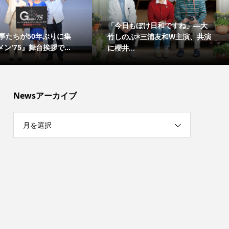
「今日もぼけ日和ですね」―大
事たちが50年ぶりに集
竹しのぶ×三浦友和W主演、共演
ン’75』舞台挨拶で...
に櫻井...
Newsアーカイブ
月を選択