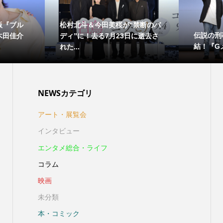
版『ブル
松村北斗＆今田美桜が“禁断のバ
伝説の刑
木田佳介
ディ”に！去る7月23日に逝去さ
結！『Gメ
れた...
NEWSカテゴリ
アート・展覧会
インタビュー
エンタメ総合・ライフ
コラム
映画
未分類
本・コミック