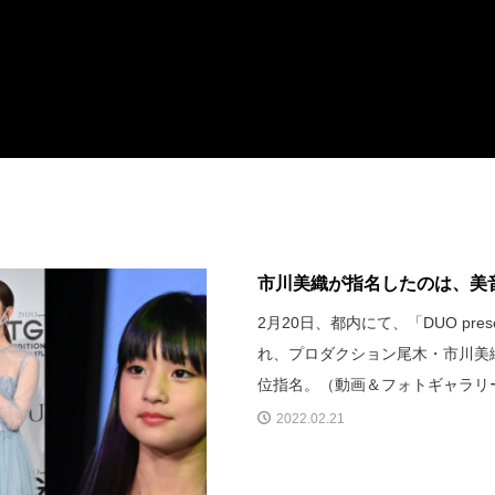
市川美織が指名したのは、美音(11歳
2月20日、都内にて、「DUO presents
れ、プロダクション尾木・市川美織
位指名。（動画＆フォトギャラリ
2022.02.21