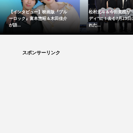
【インタビュー】映画版『ブル
松村北斗＆今田美桜が“
ーロック』富本惣昭＆木田佳介
ディ”に！去る7月23
が語...
れた...
スポンサーリンク