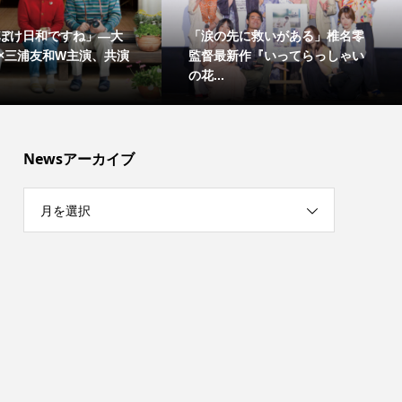
ぼけ日和ですね」―大
「涙の先に救いがある」椎名零
×三浦友和W主演、共演
監督最新作『いってらっしゃい
の花...
Newsアーカイブ
月を選択