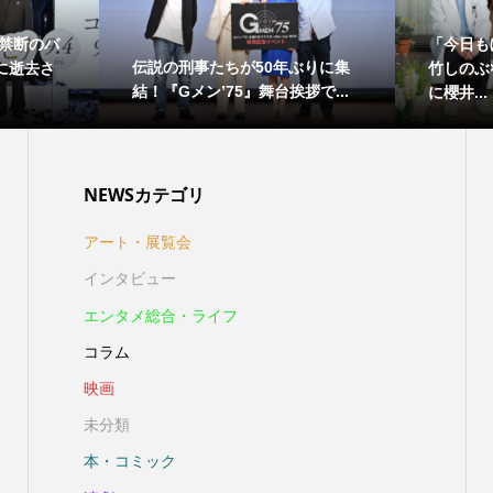
禁断のバ
「今日も
伝説の刑事たちが50年ぶりに集
日に逝去さ
竹しのぶ
結！『Gメン’75』舞台挨拶で...
に櫻井...
NEWSカテゴリ
アート・展覧会
インタビュー
エンタメ総合・ライフ
コラム
映画
未分類
本・コミック