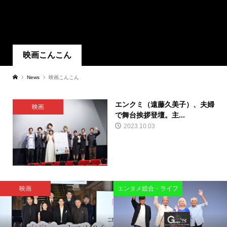
映画こんこん
News
映画こんこん
エンクミ（遠藤久美子）、夫婦
映画
で舞台挨拶登壇。主...
2023.10.03
映画
エンタメ総合・ライフ