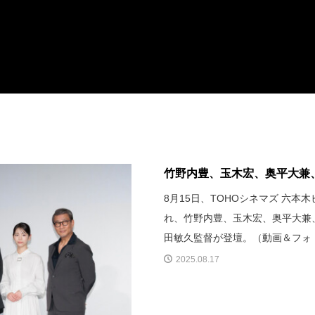
竹野内豊、玉木宏、奥平大兼、
8月15日、TOHOシネマズ 六本
れ、竹野内豊、玉木宏、奥平大兼
田敏久監督が登壇。（動画＆フォ
2025.08.17