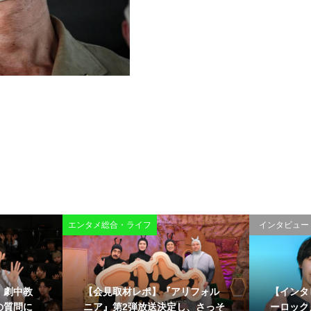
エンタメ総合・ライフ
インタビュー
、劇中教
【会見取材レポ】『アリフォル
【インタ
の質問に
ニア』第2弾放送決定し、さっそ
ーロック