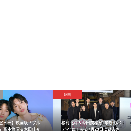
映画
ビュー】映画版『ブル
松村北斗＆今田美桜が“禁断のバ
』富本惣昭＆木田佳介
ディ”に！去る7月23日に逝去さ