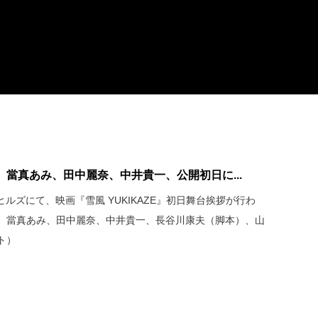
當真あみ、田中麗奈、中井貴一、公開初日に...
木ヒルズにて、映画『雪風 YUKIKAZE』初日舞台挨拶が行わ
、當真あみ、田中麗奈、中井貴一、長谷川康夫（脚本）、山
ト）