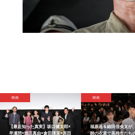
映画
映画
【最近知った真実】坂口健太郎×
福原遥＆細田佳央太が
早瀬憩×堀田真由×倉田瑛茉×原田
師の衣裳で高校生たち