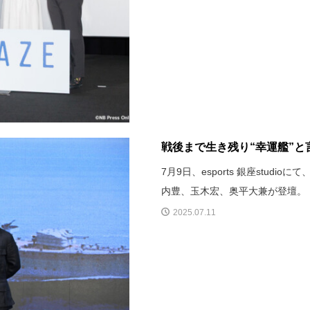
戦後まで生き残り“幸運艦”と言
7月9日、esports 銀座stud
内豊、玉木宏、奥平大兼が登壇。
2025.07.11