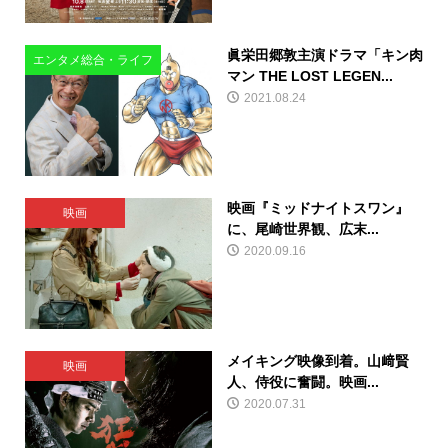
眞栄田郷敦主演ドラマ「キン肉
エンタメ総合・ライフ
マン THE LOST LEGEN...
2021.08.24
映画『ミッドナイトスワン』
映画
に、尾崎世界観、広末...
2020.09.16
メイキング映像到着。山﨑賢
映画
人、侍役に奮闘。映画...
2020.07.31