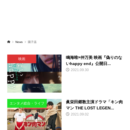
News
園子温
鳴海唯×仲万美 映画『偽りのな
映画
いhappy end』公開日...
2021.09.30
眞栄田郷敦主演ドラマ「キン肉
エンタメ総合・ライフ
マン THE LOST LEGEN...
2021.09.02