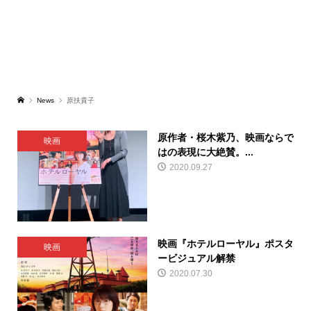
News
原扶貴子
原作者・桜木紫乃、映画ならで
映画
はの表現に大絶賛。...
2020.09.27
映画『ホテルローヤル』ポスタ
映画
ービジュアル解禁
2020.07.30