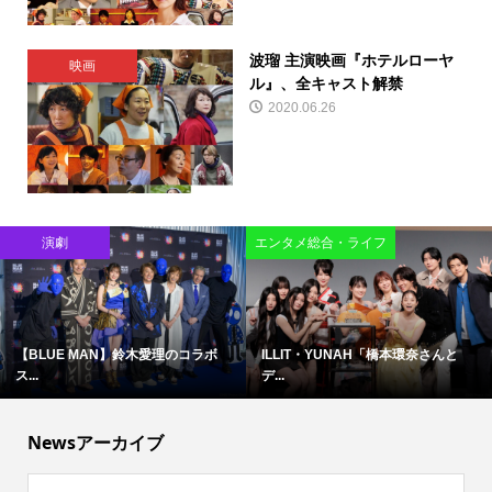
波瑠 主演映画『ホテルローヤ
映画
ル』、全キャスト解禁
2020.06.26
演劇
エンタメ総合・ライフ
【BLUE MAN】鈴木愛理のコラボ
ILLIT・YUNAH「橋本環奈さんと
ス...
デ...
Newsアーカイブ