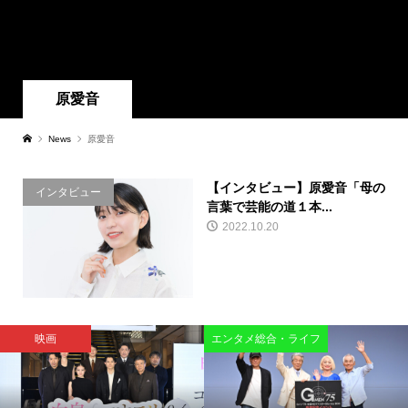
原愛音
News
原愛音
【インタビュー】原愛音「母の
インタビュー
言葉で芸能の道１本...
2022.10.20
映画
エンタメ総合・ライフ