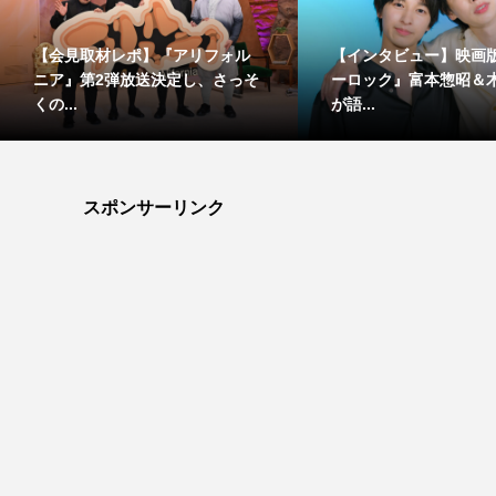
【会見取材レポ】『アリフォル
【インタビュー】映画
ニア』第2弾放送決定し、さっそ
ーロック』富本惣昭＆
くの...
が語...
スポンサーリンク