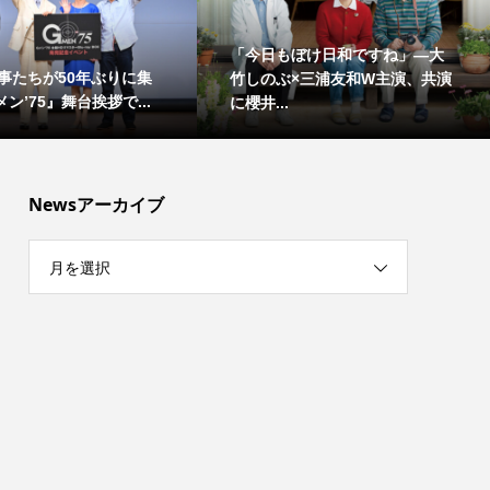
「今日もぼけ日和ですね」―大
事たちが50年ぶりに集
竹しのぶ×三浦友和W主演、共演
ン’75』舞台挨拶で...
に櫻井...
Newsアーカイブ
月を選択