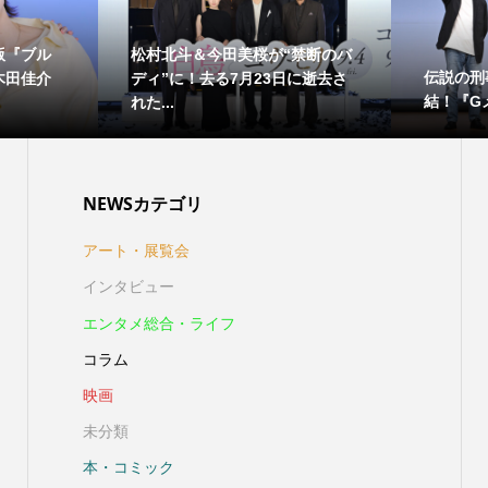
版『ブル
松村北斗＆今田美桜が“禁断のバ
伝説の刑
木田佳介
ディ”に！去る7月23日に逝去さ
結！『Gメ
れた...
NEWSカテゴリ
アート・展覧会
インタビュー
エンタメ総合・ライフ
コラム
映画
未分類
本・コミック