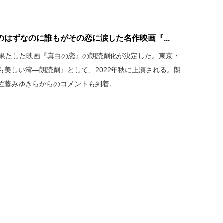
のはずなのに誰もがその恋に涙した名作映画『...
を果たした映画『真白の恋』の朗読劇化が決定した。東京・
も美しい湾―朗読劇』として、2022年秋に上演される。朗
佐藤みゆきらからのコメントも到着。