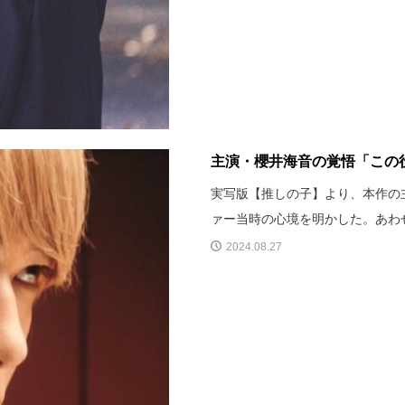
主演・櫻井海音の覚悟「この役
実写版【推しの子】より、本作の
ァー当時の心境を明かした。あわせ
2024.08.27