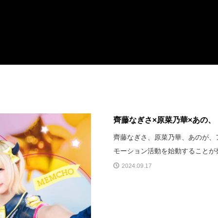
齊藤なぎさ×原菜乃華×あの、【
齊藤なぎさ、原菜乃華、あのが、
モーション活動を始動することが
2024.09.17