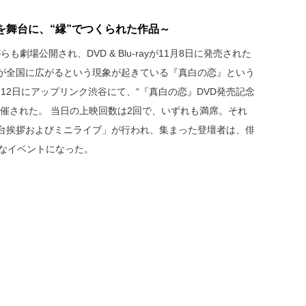
を舞台に、“縁”でつくられた作品～
も劇場公開され、DVD & Blu-rayが11月8日に発売された
が全国に広がるという現象が起きている『真白の恋』という
月12日にアップリンク渋谷にて、“『真白の恋』DVD発売記念
開催された。 当日の上映回数は2回で、いずれも満席。それ
台挨拶およびミニライブ」が行われ、集まった登壇者は、俳
華なイベントになった。