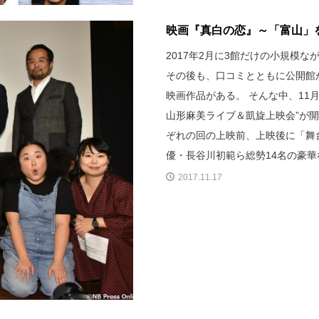
映画『真白の恋』～「富山」
2017年2月に3館だけの小規模ながら
その後も、口コミとともに公開館
映画作品がある。 そんな中、11
山形麻美ライブ＆凱旋上映会”が
ぞれの回の上映前、上映後に「舞
優・長谷川初範ら総勢14名の豪
2017.11.17