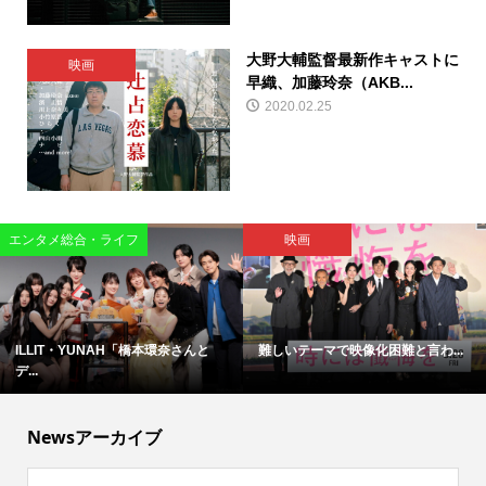
大野大輔監督最新作キャストに
映画
早織、加藤玲奈（AKB...
2020.02.25
エンタメ総合・ライフ
映画
ILLIT・YUNAH「橋本環奈さんと
難しいテーマで映像化困難と言わ...
デ...
Newsアーカイブ