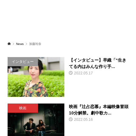
News
加藤玲奈
【インタビュー】早織「“生き
インタビュー
てる内はみんな作り手...
2022.05.17
映画『辻占恋慕』本編映像冒頭
映画
10分解禁。劇中歌カ...
2022.05.16