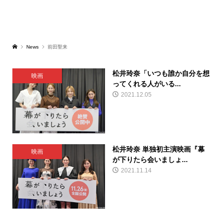
News
前田聖来
松井玲奈「いつも誰か自分を想
映画
ってくれる人がいる...
2021.12.05
松井玲奈 単独初主演映画『幕
映画
が下りたら会いましょ...
2021.11.14