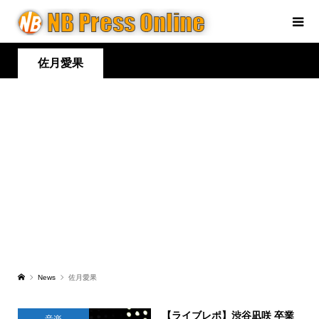
佐月愛果
News
佐月愛果
【ライブレポ】渋谷凪咲 卒業