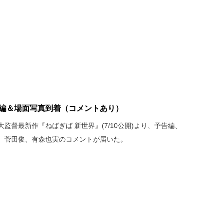
告編＆場面写真到着（コメントあり）
監督最新作『ねばぎば 新世界』(7/10公開)より、予告編、
、菅田俊、有森也実のコメントが届いた。