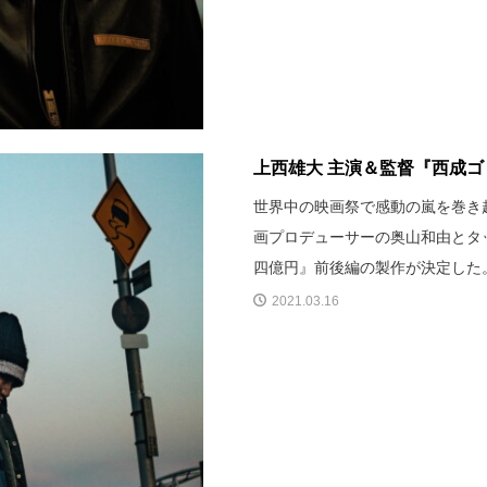
上西雄大 主演＆監督『西成
世界中の映画祭で感動の嵐を巻き
画プロデューサーの奥山和由とタ
四億円』前後編の製作が決定した
2021.03.16