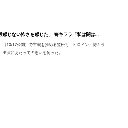
感じない怖さを感じた」 祷キララ「私は闇は...
（10/17公開）で主演を務める笠松将、ヒロイン・祷キラ
、出演にあたっての思いを伺った。