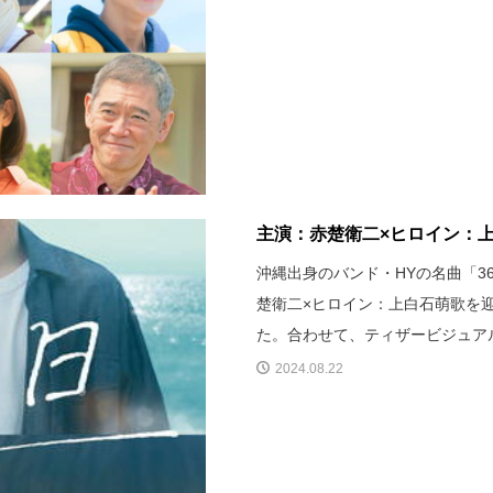
主演：赤楚衛二×ヒロイン：上白
沖縄出身のバンド・HYの名曲「3
楚衛二×ヒロイン：上白石萌歌を迎
た。合わせて、ティザービジュア
2024.08.22