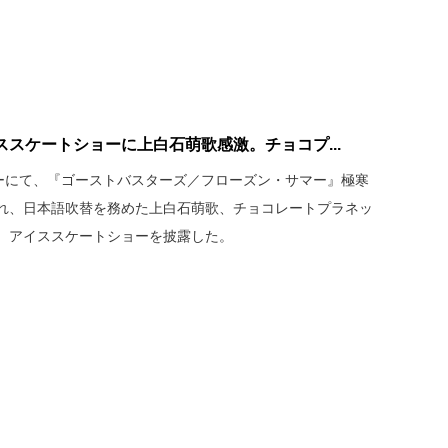
スケートショーに上白石萌歌感激。チョコプ...
ターにて、『ゴーストバスターズ／フローズン・サマー』極寒
れ、日本語吹替を務めた上白石萌歌、チョコレートプラネッ
、アイススケートショーを披露した。