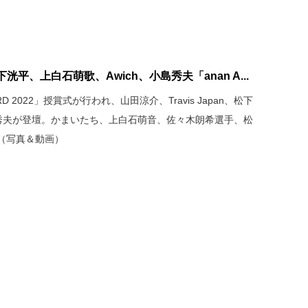
松下洸平、上白石萌歌、Awich、小島秀夫「anan A...
RD 2022」授賞式が行われ、山田涼介、Travis Japan、松下
島秀夫が登壇。かまいたち、上白石萌音、佐々木朗希選手、松
（写真＆動画）