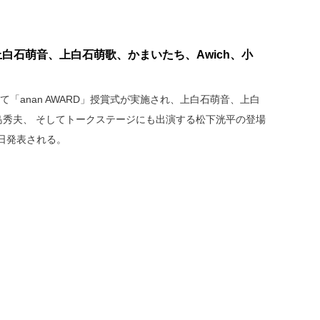
」に上白石萌音、上白石萌歌、かまいたち、Awich、小
22」にて「anan AWARD」授賞式が実施され、上白石萌音、上白
小島秀夫、 そしてトークステージにも出演する松下洸平の登場
日発表される。