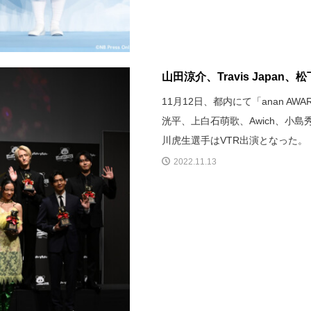
山田涼介、Travis Japan、
11月12日、都内にて「anan AWA
洸平、上白石萌歌、Awich、小
川虎生選手はVTR出演となった。
2022.11.13