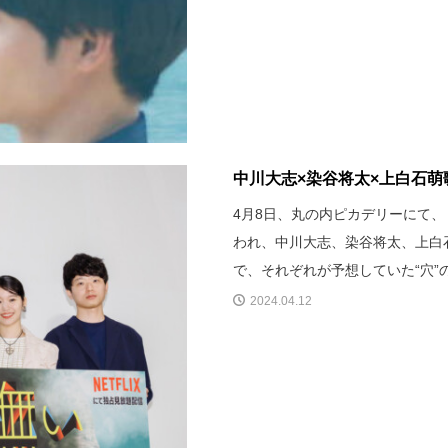
中川大志×染谷将太×上白石萌歌
4月8日、丸の内ピカデリーにて
われ、中川大志、染谷将太、上白
で、それぞれが予想していた“穴
2024.04.12