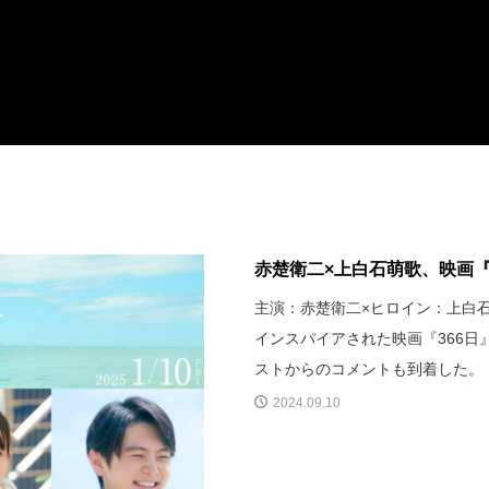
赤楚衛二×上白石萌歌、映画『
主演：赤楚衛二×ヒロイン：上白石
インスパイアされた映画『366
ストからのコメントも到着した。
2024.09.10