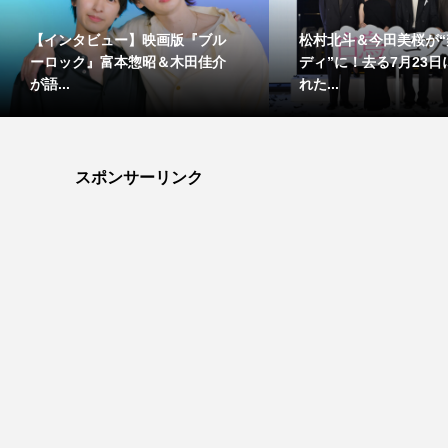
【インタビュー】映画版『ブル
松村北斗＆今田美桜が“
ーロック』富本惣昭＆木田佳介
ディ”に！去る7月23
が語...
れた...
スポンサーリンク