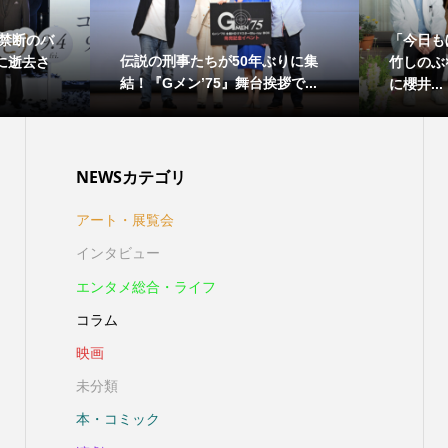
禁断のバ
「今日も
伝説の刑事たちが50年ぶりに集
日に逝去さ
竹しのぶ
結！『Gメン’75』舞台挨拶で...
に櫻井...
NEWSカテゴリ
アート・展覧会
インタビュー
エンタメ総合・ライフ
コラム
映画
未分類
本・コミック