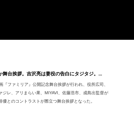
舞台挨拶。吉沢亮は妻役の告白にタジタジ。...
映画『ファミリア』公開記念舞台挨拶が行われ、役所広司、
ジレ、アリまらい果、MIYAVI、佐藤浩市、成島出監督が
俳優とのコントラストが際立つ舞台挨拶となった。