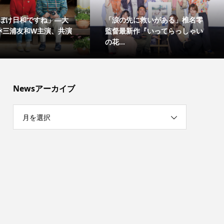
ぼけ日和ですね」―大
「涙の先に救いがある」椎名零
×三浦友和W主演、共演
監督最新作『いってらっしゃい
の花...
Newsアーカイブ
月を選択