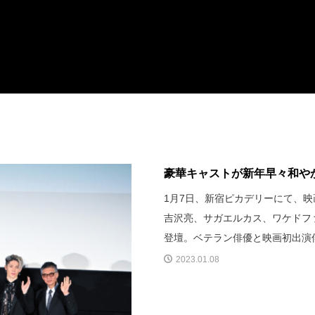
豪華キャストが新年早々和やか
1月7日、新宿ピカデリーにて、
吉沢亮、サガエルカス、ワケドファ
登壇。ベテラン俳優と映画初出演
2023.01.08