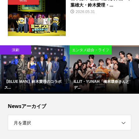
映画
葉雄大・鈴木愛理・...
2026.05.31
演劇
エンタメ総合・ライフ
【BLUE MAN】鈴木愛理のコラボ
ILLIT・YUNAH「橋本環奈さんと
ス...
デ...
Newsアーカイブ
月を選択