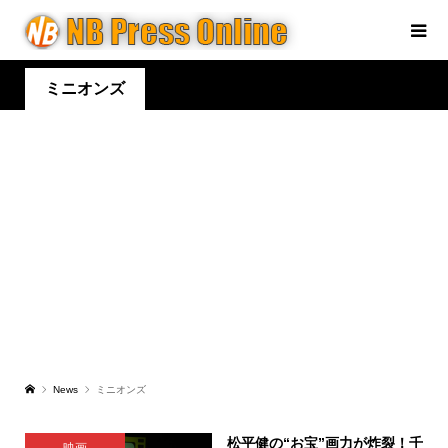
ミニオンズ
News
ミニオンズ
松平健の“お宝”画力が炸裂！千