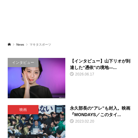
News
マキタスポーツ
【インタビュー】山下リオが到
インタビュー
達した“憑依”の境地―...
2026.06.17
永久部長の“アレ”も封入。映画
映画
『MONDAYS／このタイ...
2023.02.20