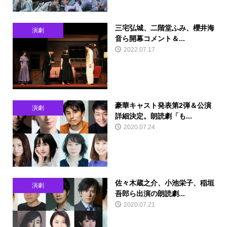
三宅弘城、二階堂ふみ、櫻井海
演劇
音ら開幕コメント＆...
2022.07.17
豪華キャスト発表第2弾＆公演
演劇
詳細決定。朗読劇「も...
2020.07.24
佐々木蔵之介、小池栄子、稲垣
演劇
吾郎ら出演の朗読劇...
2020.07.21