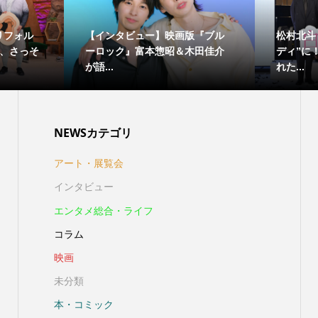
リフォル
【インタビュー】映画版『ブル
松村北斗
し、さっそ
ーロック』富本惣昭＆木田佳介
ディ”に
が語...
れた...
NEWSカテゴリ
アート・展覧会
インタビュー
エンタメ総合・ライフ
コラム
映画
未分類
本・コミック