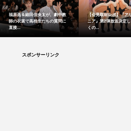
福原遥＆細田佳央太が、劇中教
【会見取材レポ】『ア
師の衣裳で高校生たちの質問に
ニア』第2弾放送決定
直接...
くの...
スポンサーリンク