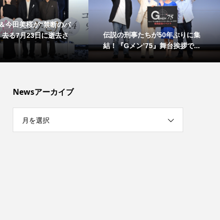
＆今田美桜が“禁断のバ
伝説の刑事たちが50年ぶりに集
！去る7月23日に逝去さ
結！『Gメン’75』舞台挨拶で...
Newsアーカイブ
月を選択