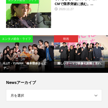
エンタメ総合・ライフ
CMで限界突破に挑む。...
2020.11.27
エンタメ総合・ライフ
映画
ILLIT・YUNAH「橋本環奈さんと
難しいテーマで映像化困難と言わ...
デ...
Newsアーカイブ
月を選択