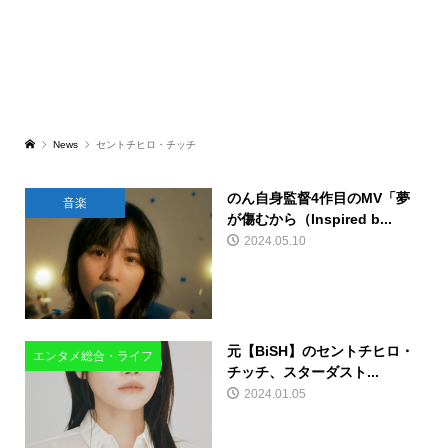
News
セントチヒロ・チッチ
のん自身監督4作目のMV「夢
音楽
が傷むから（Inspired b...
2024.05.10
元【BiSH】のセントチヒロ・
エンタメ総合・ライフ
チッチ、スターダスト...
2024.01.05