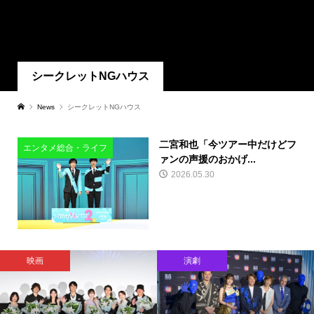
シークレットNGハウス
News
シークレットNGハウス
二宮和也「今ツアー中だけどフ
エンタメ総合・ライフ
ァンの声援のおかげ...
2026.05.30
映画
演劇