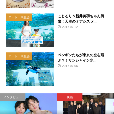
こじるり＆新井美羽ちゃん興
アート・展覧会
奮！天空のオアシス オ...
2017.07.12
ペンギンたちが東京の空を飛
アート・展覧会
ぶ？！サンシャイン水...
2017.07.06
インタビュー
映画