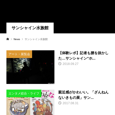
サンシャイン水族館
News
サンシャイン水族館
【体験レポ】記者も腰を抜かし
アート・展覧会
た…サンシャイン“ホ...
2018.09.27
親近感がかわいい。「ざんねん
エンタメ総合・ライフ
ないきもの展」サン...
2017.08.31