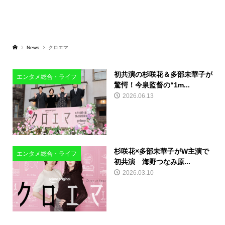
News
クロエマ
初共演の杉咲花＆多部未華子が
エンタメ総合・ライフ
驚愕！今泉監督の“1m...
2026.06.13
杉咲花×多部未華子がW主演で
エンタメ総合・ライフ
初共演 海野つなみ原...
2026.03.10