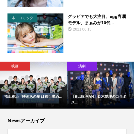
グラビアでも大注目、egg専属
本・コミック
モデル、まぁみが10代...
2021.06.13
映画
演劇
福山雅治「映画あの星 は探し求め...
【BLUE MAN】鈴木愛理のコラボ
ス...
Newsアーカイブ