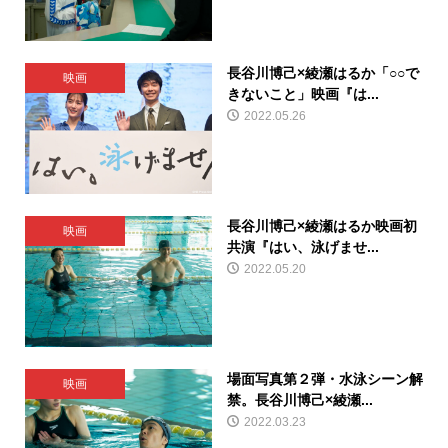
長谷川博己×綾瀬はるか「○○で
映画
きないこと」映画『は...
2022.05.26
長谷川博己×綾瀬はるか映画初
映画
共演『はい、泳げませ...
2022.05.20
場面写真第２弾・水泳シーン解
映画
禁。長谷川博己×綾瀬...
2022.03.23