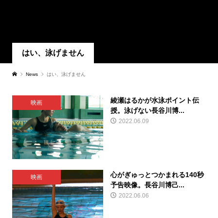
はい、泳げません
News
はい、泳げません
綾瀬はるかが水泳ポイント伝
映画
授。泳げない長谷川博...
2022.06.09
心がぎゅっとつかまれる140秒
映画
予告映像。長谷川博己...
2022.06.06