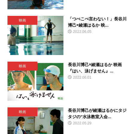
「つべこべ言わない！」長谷川
映画
博己×綾瀬はるか 映...
2022.06.05
長谷川博己×綾瀬はるか 映画
映画
『はい、泳げません』...
2022.06.01
長谷川博己が綾瀬はるかにタジ
映画
タジの“水泳教室入会...
2022.05.29