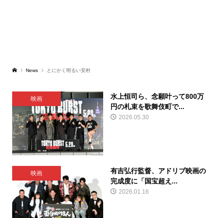
News
とにかく明るい安村
水上恒司ら、念願叶って800万
映画
円の札束を歌舞伎町で...
2026.05.30
有吉弘行監督、アドリブ映画の
映画
完成度に「国宝超え...
2026.01.16