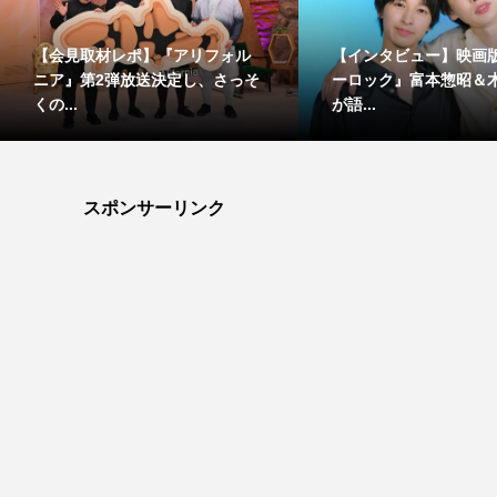
【会見取材レポ】『アリフォル
【インタビュー】映画
ニア』第2弾放送決定し、さっそ
ーロック』富本惣昭＆
くの...
が語...
スポンサーリンク