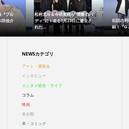
版『ブル
松村北斗＆今田美桜が“禁断のバ
伝説の刑
木田佳介
ディ”に！去る7月23日に逝去さ
結！『Gメ
れた...
NEWSカテゴリ
アート・展覧会
インタビュー
エンタメ総合・ライフ
コラム
映画
未分類
本・コミック