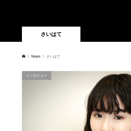
さいはて
News
さいはて
インタビュー