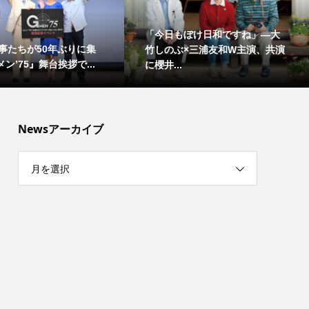
「今日もぼけ日和ですね」―大
事たちが50年ぶりに集
竹しのぶ×三浦友和W主演、共演
ン’75』舞台挨拶で...
に櫻井...
Newsアーカイブ
月を選択