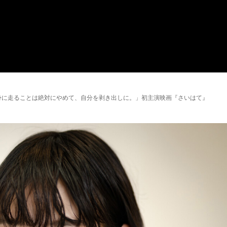
身に走ることは絶対にやめて、自分を剥き出しに。」初主演映画『さいはて』