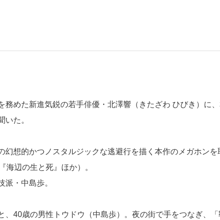
を務めた新進気鋭の若手俳優・北澤響（きたざわ ひびき）に、
聞いた。
の幻想的かつノスタルジックな逃避行を描く本作のメガホンを
（『海辺の生と死』ほか）。
技派・中島歩。
と、40歳の男性トウドウ（中島歩）。夜の街で手をつなぎ、「