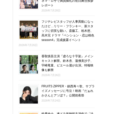
ネマ・ロサで満員御礼の初日舞台挨拶
レポート
2026年7月28日
フジテレビスタッフが人事異動になっ
たけど…リリー・フランキー、新スタ
ッフに切実な願い。斎藤工、柏木悠、
高木完 ドラマ『ペンション・恋は桃色
season4』完成披露イベント
2026年7月26日
香取慎吾主演『虚ろな十字架』メイン
キャスト解禁。鈴木杏、蓮佛美沙子、
宇崎竜童、ピエール瀧が出演。特報映
像も解禁
2026年7月26日
FRUITS ZIPPER・鎮西寿々歌、サプラ
イズメッセージに号泣！映画『だぁれ
かさんとアソぼ？』公開前夜祭
2026年7月24日
鈴鹿央士、連ドラ単独初主演作で「法