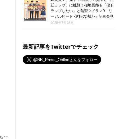
廷ラップ」に挑戦！稲垣吾郎も「僕も
ラップしたい」と熱望？ドラマ9「リ
ーガルビート -逆転の法廷-」記者会見
2026年7月23日
最新記事をTwitterでチェック
みに