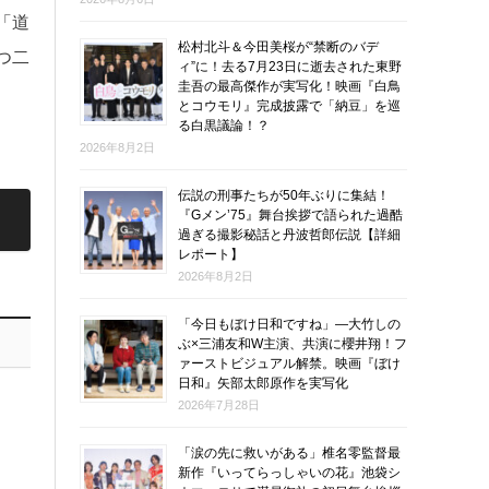
「道
松村北斗＆今田美桜が“禁断のバデ
つ二
ィ”に！去る7月23日に逝去された東野
圭吾の最高傑作が実写化！映画『白鳥
とコウモリ』完成披露で「納豆」を巡
る白黒議論！？
2026年8月2日
伝説の刑事たちが50年ぶりに集結！
『Gメン’75』舞台挨拶で語られた過酷
過ぎる撮影秘話と丹波哲郎伝説【詳細
レポート】
2026年8月2日
「今日もぼけ日和ですね」―大竹しの
ぶ×三浦友和W主演、共演に櫻井翔！フ
ァーストビジュアル解禁。映画『ぼけ
日和』矢部太郎原作を実写化
2026年7月28日
「涙の先に救いがある」椎名零監督最
新作『いってらっしゃいの花』池袋シ