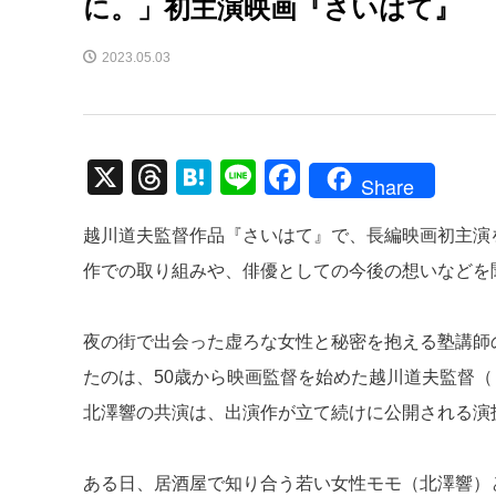
に。」初主演映画『さいはて』
2023.05.03
X
T
H
Li
F
Share
hr
at
n
a
越川道夫監督作品『さいはて』で、長編映画初主演
e
e
e
c
作での取り組みや、俳優としての今後の想いなどを
a
n
e
d
a
b
夜の街で出会った虚ろな女性と秘密を抱える塾講師
s
o
たのは、50歳から映画監督を始めた越川道夫監督
o
北澤響の共演は、出演作が立て続けに公開される演
k
ある日、居酒屋で知り合う若い女性モモ（北澤響）