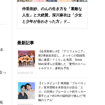
仲里依紗、のんの生き方を「素敵な
人生」と大絶賛。深川麻衣は「少女
と少年が合わさった方」ド...
最新記事
本
【会見取材レポ】『アリフォルニア』
第2弾放送決定し、さっそくの収録現
場に激震！？くりぃむ有田、Snow
Man深澤らが震撼した「驚愕のスペシ
ャルゲスト」参戦を予告
取っ
2026年8月7日
【インタビュー】映画版『ブルーロッ
ク』富本惣昭＆木田佳介が語る「エ
ゴ」の共鳴とブルーロック的サッカー
選手とは？約1年の猛特訓で挑んだ“究
極のリアル”
靴
2026年8月6日