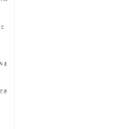
たと
みま
でき