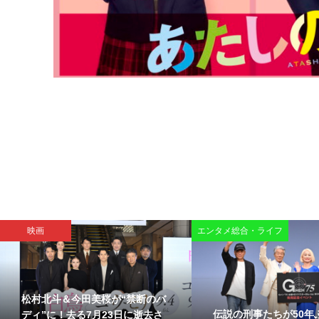
映画
エンタメ総合・ライフ
松村北斗＆今田美桜が“禁断のバ
伝説の刑事たちが50年
ディ”に！去る7月23日に逝去さ