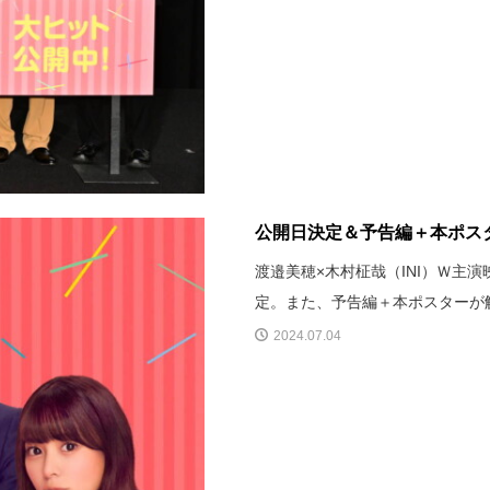
公開日決定＆予告編＋本ポスター
渡邉美穂×木村柾哉（INI）Ｗ主演
定。また、予告編＋本ポスターが解禁
2024.07.04