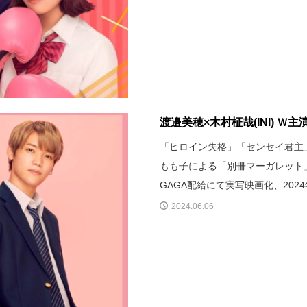
渡邉美穂×木村柾哉(INI) 
「ヒロイン失格」「センセイ君主
もも子による「別冊マーガレット」
GAGA配給にて実写映画化、20
2024.06.06