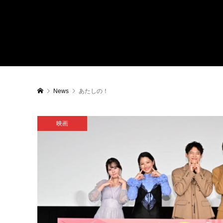
News
あたしの！
映画