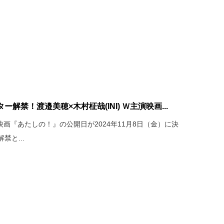
解禁！渡邉美穂×木村柾哉(INI) Ｗ主演映画...
映画『あたしの！』の公開日が2024年11月8日（金）に決
と...