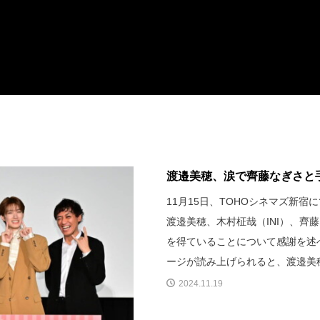
渡邉美穂、涙で齊藤なぎさと手
11月15日、TOHOシネマズ新
渡邉美穂、木村柾哉（INI）、
を得ていることについて感謝を述
ージが読み上げられると、渡邉美
2024.11.19