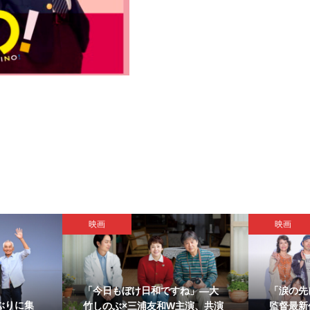
映画
映画
「今日もぼけ日和ですね」―大
「涙の先
ぶりに集
竹しのぶ×三浦友和W主演、共演
監督最新