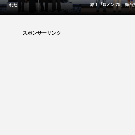
結！『Gメン’75』舞台挨
れた...
スポンサーリンク