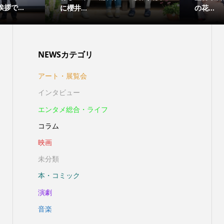
拶で...
に櫻井...
の花...
NEWSカテゴリ
アート・展覧会
インタビュー
エンタメ総合・ライフ
コラム
映画
未分類
本・コミック
演劇
音楽