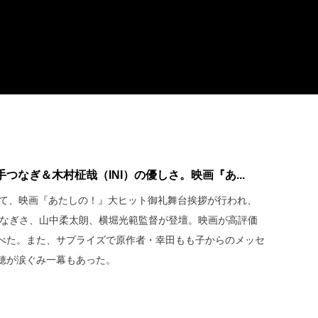
つなぎ＆木村柾哉（INI）の優しさ。映画『あ...
宿にて、映画『あたしの！』大ヒット御礼舞台挨拶が行われ、
齊藤なぎさ、山中柔太朗、横堀光範監督が登壇。映画が高評価
べた。また、サプライズで原作者・幸田もも子からのメッセ
穂が涙ぐみ一幕もあった。