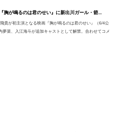
『胸が鳴るのは君のせい』に新出川ガール・箭...
浮所飛貴が初主演となる映画『胸が鳴るのは君のせい』（6/4公
内夢菜、入江海斗が追加キャストとして解禁。合わせてコメ