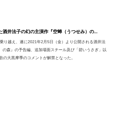
酒井法子の幻の主演作『空蝉（うつせみ）の...
を乗り越え、遂に2021年2月5日（金）より公開される酒井法
）の森』の予告編、追加場面スチール及び「碧いうさぎ」以
題歌の大黒摩季のコメントが解禁となった。