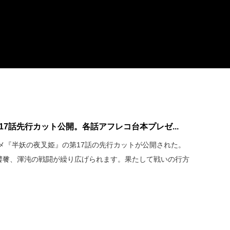
17話先行カット公開。各話アフレコ台本プレゼ...
ニメ『半妖の夜叉姫』の第17話の先行カットが公開された。
・饕餮、渾沌の戦闘が繰り広げられます。果たして戦いの行方