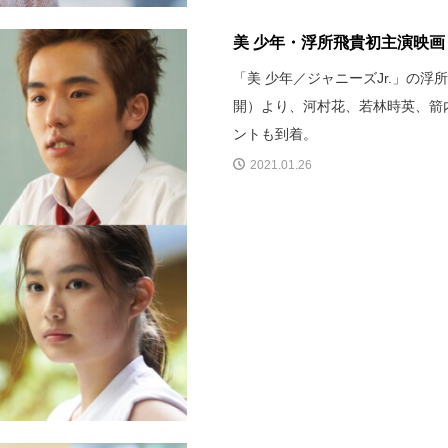
美 少年・浮所飛貴初主演映画
「美 少年／ジャニーズJr.」の
開）より、河村花、若林時英、箭
ントも到着。
2021.01.26