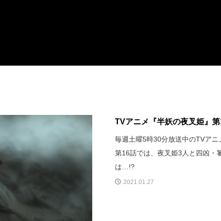
TVアニメ『半妖の夜叉姫』第
毎週土曜5時30分放送中のTVア
第16話では、夜叉姫3人と四凶
は…!?
2021.01.27