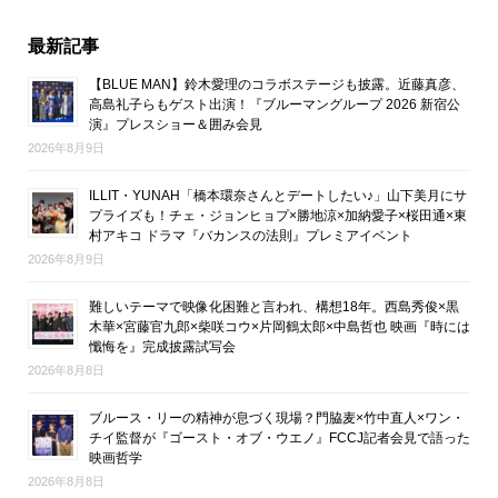
最新記事
【BLUE MAN】鈴木愛理のコラボステージも披露。近藤真彦、
高島礼子らもゲスト出演！『ブルーマングループ 2026 新宿公
演』プレスショー＆囲み会見
2026年8月9日
ILLIT・YUNAH「橋本環奈さんとデートしたい♪」山下美月にサ
プライズも！チェ・ジョンヒョプ×勝地涼×加納愛子×桜田通×東
村アキコ ドラマ『バカンスの法則』プレミアイベント
2026年8月9日
難しいテーマで映像化困難と言われ、構想18年。西島秀俊×黒
木華×宮藤官九郎×柴咲コウ×片岡鶴太郎×中島哲也 映画『時には
懺悔を』完成披露試写会
2026年8月8日
ブルース・リーの精神が息づく現場？門脇麦×竹中直人×ワン・
チイ監督が『ゴースト・オブ・ウエノ』FCCJ記者会見で語った
映画哲学
2026年8月8日