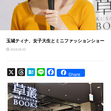
玉城ティナ、女子大生とミニファッションショー
2018.05.02
X
T
H
Li
F
Share
hr
at
n
a
e
e
e
c
a
n
e
d
a
b