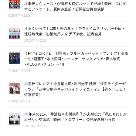
垣李光人らキャストが浴衣＆提灯ルックで登場！映画『口に関
するアンケート』夏休み直前！公開記念舞台挨拶
2026年7月22日
うまくいっても100万円の赤字！？侍タイムスリッパー外伝・
連続時代劇「心配無用ノ介 天下御免」記者会見
2026年7月22日
【Prime Original『犯罪者』ブルーカーペット・プレミア】高橋
一生×斎藤工×水上恒司×ユースケ・サンタマリア×青木崇高
×MEGUMI×チョン・イル
2026年7月22日
小学校プレミア！今井竜太郎×長田光平 映画『仮面ライダーゼ
ッツ』『超宇宙刑事ギャバンインフィニティ』【夢を叶える！
特別授業】
2026年7月21日
30年来の友人・井浦新＆市川実和子が夫婦役に「私たちにしか
出せない空気感」映画『トロフィー』公開記念舞台挨拶
2026年7月21日