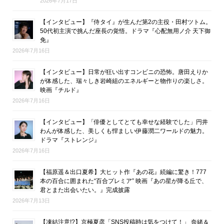
2026年7月17日
【インタビュー】『侍タイ』が生んだ第2の主役・田村ツトム。
50代初主演で挑んだ座長の覚悟。ドラマ『心配無用ノ介 天下御
免』
2026年7月16日
【インタビュー】日常が狂い出すコンビニの恐怖。唐田えりか
が体感した、瑞々しき岩崎組のエネルギーと物作りの楽しさ。
映画『チルド』
2026年7月16日
【インタビュー】「俳優としてとても幸せな経験でした」円井
わんが体感した、美しくも悍ましい伊藤潤二ワールドの魅力。
ドラマ『ストレンジ』
2026年7月16日
【福原遥＆出口夏希】大ヒット作『あの花』続編に驚き！777
本の百合に囲まれた“百合プレミア” 映画『あの星が降る丘で、
君とまた出会いたい。』完成披露
2026年7月13日
【凍結注意!?】京極夏彦「SNS投稿時は気をつけて！」 奈緒＆