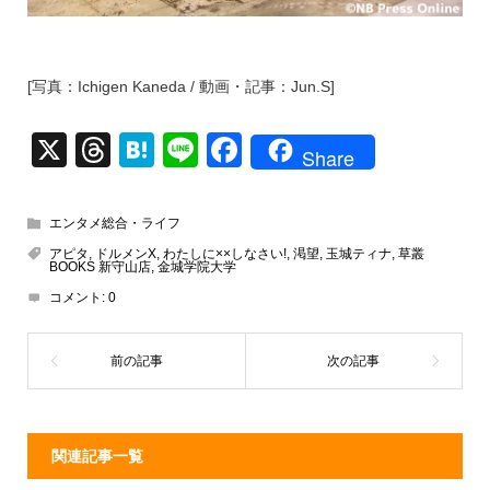
[写真：Ichigen Kaneda / 動画・記事：Jun.S]
X
T
H
Li
F
Share
hr
at
n
a
e
e
e
c
エンタメ総合・ライフ
a
n
e
アピタ
,
ドルメンX
,
わたしに××しなさい!
,
渇望
,
玉城ティナ
,
草叢
BOOKS 新守山店
,
金城学院大学
d
a
b
コメント:
0
s
o
o
k
関連記事一覧