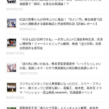
成披露で「納豆」を巡る白黒議論！？
2026年8月2日
伝説の刑事たちが50年ぶりに集結！『Gメン’75』舞台挨拶で語
られた過酷過ぎる撮影秘話と丹波哲郎伝説【詳細レポート】
2026年8月2日
「今日もぼけ日和ですね」―大竹しのぶ×三浦友和W主演、共演
に櫻井翔！ファーストビジュアル解禁。映画『ぼけ日和』矢部
太郎原作を実写化
2026年7月28日
「涙の先に救いがある」椎名零監督最新作『いってらっしゃい
の花』池袋シネマ・ロサで満員御礼の初日舞台挨拶レポート
2026年7月28日
フジテレビスタッフが人事異動になったけど…リリー・フラン
キー、新スタッフに切実な願い。斎藤工、柏木悠、高木完 ドラ
マ『ペンション・恋は桃色 season4』完成披露イベント
2026年7月26日
香取慎吾主演『虚ろな十字架』メインキャスト解禁。鈴木杏、