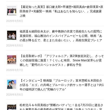
【最近知った真実】坂口健太郎×早瀬憩×堀田真由×倉田瑛茉×原
田美枝子×滝藤賢一 映画『私はあなたを知らない、』完成披露
上映
2026年8月8日
福原遥＆細田佳央太が、劇中教師の衣裳で高校生たちの質問に
直接回答。福山雅治のインスパイアムービーも公開。映画『あ
の星が降る丘で、君とまた出会いたい。』高校生限定プレミア
2026年8月8日
【会見取材レポ】『アリフォルニア』第2弾放送決定し、さっそ
くの収録現場に激震！？くりぃむ有田、Snow Man深澤らが震
撼した「驚愕のスペシャルゲスト」参戦を予告
2026年8月7日
【インタビュー】映画版『ブルーロック』富本惣昭＆木田佳介
が語る「エゴ」の共鳴とブルーロック的サッカー選手とは？約1
年の猛特訓で挑んだ“究極のリアル”
2026年8月6日
松村北斗＆今田美桜が“禁断のバディ”に！去る7月23日に逝去さ
れた東野圭吾の最高傑作が実写化！映画『白鳥とコウモリ』完