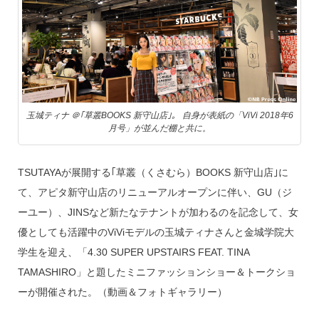
s
o
o
k
玉城ティナ ＠｢草叢BOOKS 新守山店｣。 自身が表紙の「ViVi 2018年6
月号」が並んだ棚と共に。
TSUTAYAが展開する｢草叢（くさむら）BOOKS 新守山店｣に
て、アピタ新守山店のリニューアルオープンに伴い、GU（ジ
ーユー）、JINSなど新たなテナントが加わるのを記念して、女
優としても活躍中のViViモデルの玉城ティナさんと金城学院大
学生を迎え、「4.30 SUPER UPSTAIRS FEAT. TINA
TAMASHIRO」と題したミニファッションショー＆トークショ
ーが開催された。（動画＆フォトギャラリー）