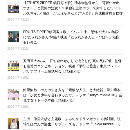
【FRUITS ZIPPER 鎮西寿々歌】清水崇監督から「可愛いが出
すぎ！」と異例の注意！？単独初主演ホラーで封印した“アイド
ルスマイル” 映画『だぁれかさんとアソぼ？』完成披露舞台挨拶
2026年7月21日
FRUITS ZIPPER鎮西寿々歌、イベント中に恐怖！渋谷の階段
に“だぁれかさん”降臨！映画『だぁれかさんとアソぼ？』階段
セレモニー
2026年7月21日
安田章大×のん、打ち合わせなしで成立した“真の兄妹”感。監督
も絶賛のコンビネーション。映画『平行と垂直』東京プレミア
バリアフリー上映試写会【詳細レポ】
2026年7月19日
仲里依紗、のんの生き方を「素敵な人生」と大絶賛。深川麻衣
は「少女と少年が合わさった方」ドラマ『Tokyo middle 30』会
見で女子トーク炸裂【詳細レポ】
2026年7月18日
主演・仲里依紗と主題歌・ふみのがドラマセットで初対面。現
場ではのんの誕生日サプライズも。ドラマ『Tokyo middle 30』