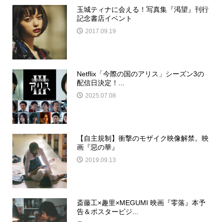
玉城ティナに会える！写真集『渇望』刊行
記念書店イベント
2017.09.19
Netflix「今際の国のアリス」シーズン3の
配信日決定！...
2025.07.08
【自主規制】衝撃のモザイク映像解禁。映
画『惡の華』
2019.09.13
斎藤工×趣里×MEGUMI 映画『零落』本予
告＆ポスタービジ...