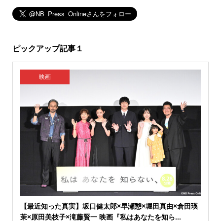
ピックアップ記事１
映画
【最近知った真実】坂口健太郎×早瀬憩×堀田真由×倉田瑛
茉×原田美枝子×滝藤賢一 映画『私はあなたを知ら...