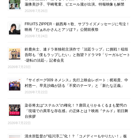
蓮佛美沙子、宇崎竜童、ピエール瀧が出演。特報映像も解禁
2026年7月26日
FRUITS ZIPPER・鎮西寿々歌、サプライズメッセージに号泣！
映画『だぁれかさんとアソぼ？』公開前夜祭
2026年7月24日
鈴鹿央士、連ドラ単独初主演作で「法廷ラップ」に挑戦！稲垣
吾郎も「僕もラップしたい」と熱望？ドラマ9「リーガルビート
-逆転の法廷-」記者会見
2026年7月23日
『サイボーグ009 ネメシス』先行上映会レポート：梶裕貴、中
村悠一、早見沙織が語る「不変のテーマ」と「新たな正義」
2026年7月22日
染谷将太は“ステルス”の権化！？唐田えりか＆くるまも驚愕の
「現場での異常な存在感」の正体とは？映画『チルド』初日舞
台挨拶
2026年7月22日
清水崇監督が“稲川淳二”化！？「コメディーもやりたい！」板