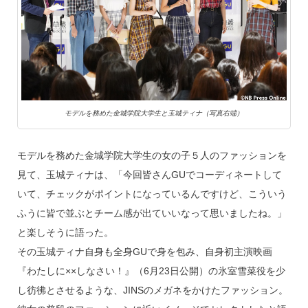
モデルを務めた金城学院大学生と玉城ティナ（写真右端）
モデルを務めた金城学院大学生の女の子５人のファッションを
見て、玉城ティナは、「今回皆さんGUでコーディネートして
いて、チェックがポイントになっているんですけど、こういう
ふうに皆で並ぶとチーム感が出ていいなって思いましたね。」
と楽しそうに語った。
その玉城ティナ自身も全身GUで身を包み、自身初主演映画
『わたしに××しなさい！』（6月23日公開）の氷室雪菜役を少
し彷彿とさせるような、JINSのメガネをかけたファッション。