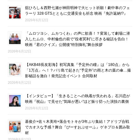
舘ひろし＆西野七瀬が神田明神で大ヒット祈願！劇中車のフェ
ラーリ 328 GTSとともに交通安全も祈念 映画『免許返納!?』
2026年6月12日
「ムロツヨシ、ムカつくわ」の声に歓喜！？変装して劇場に潜
入したムロ、中村倫也の前で“役者冥利”に尽きる秘話を告白！
映画『君のクイズ』公開後“特別御礼”舞台挨拶
2026年6月12日
【AKB48長友彩海】初写真集『予定外の瞳』は「180点」から
「1万点」へ！？バリ島で起きた“予定外”の雨と木の葉の傘…撮
影秘話を激白！発売記念イベント 合同取材
2026年6月12日
【インタビュー】「生きることへの執着が失われる」石川恋が
映画『祝山』で見せた“気味が悪い”ほど振り切った演技の裏側
2026年6月12日
基俊介×佐々木美玲×落合モトキが3年ぶり集結！アドリブ合戦
でカオスな予感？舞台『ぴーすおぶせーふ』ゲネプロ＆囲み取
材
2026年6月12日