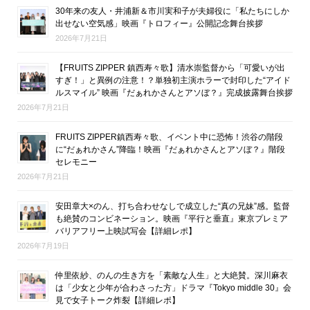
30年来の友人・井浦新＆市川実和子が夫婦役に「私たちにしか
出せない空気感」映画『トロフィー』公開記念舞台挨拶
2026年7月21日
【FRUITS ZIPPER 鎮西寿々歌】清水崇監督から「可愛いが出
すぎ！」と異例の注意！？単独初主演ホラーで封印した“アイド
ルスマイル” 映画『だぁれかさんとアソぼ？』完成披露舞台挨拶
2026年7月21日
FRUITS ZIPPER鎮西寿々歌、イベント中に恐怖！渋谷の階段
に“だぁれかさん”降臨！映画『だぁれかさんとアソぼ？』階段
セレモニー
2026年7月21日
安田章大×のん、打ち合わせなしで成立した“真の兄妹”感。監督
も絶賛のコンビネーション。映画『平行と垂直』東京プレミア
バリアフリー上映試写会【詳細レポ】
2026年7月19日
仲里依紗、のんの生き方を「素敵な人生」と大絶賛。深川麻衣
は「少女と少年が合わさった方」ドラマ『Tokyo middle 30』会
見で女子トーク炸裂【詳細レポ】