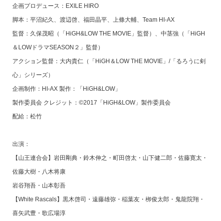
企画プロデュース：EXILE HIRO
脚本：平沼紀久、渡辺啓、福田晶平、上條大輔、Team HI-AX
監督：久保茂昭（「HiGH&LOW THE MOVIE」監督）、中茎強（「HiGH
＆LOWドラマSEASON２」監督）
アクション監督：大内貴仁（「HiGH＆LOW THE MOVIE」/「るろうに剣
心」シリーズ）
企画制作：HI-AX 製作：「HiGH&LOW」
製作委員会 クレジット：©2017「HiGH&LOW」製作委員会
配給：松竹
出演：
【山王連合会】岩田剛典・鈴木伸之・町田啓太・山下健二郎・佐藤寛太・
佐藤大樹・八木将康
岩谷翔吾・山本彰吾
【White Rascals】黒木啓司・遠藤雄弥・稲葉友・栁俊太郎・鬼龍院翔・
喜矢武豊・歌広場淳