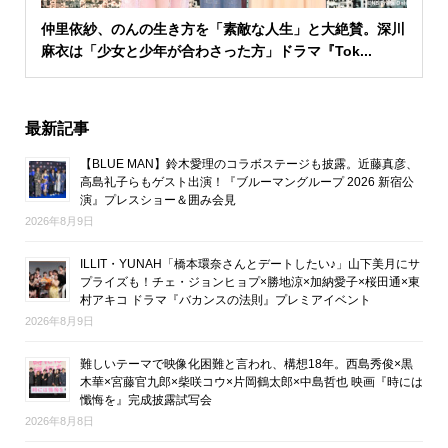
仲里依紗、のんの生き方を「素敵な人生」と大絶賛。深川
麻衣は「少女と少年が合わさった方」ドラマ『Tok...
最新記事
【BLUE MAN】鈴木愛理のコラボステージも披露。近藤真彦、
高島礼子らもゲスト出演！『ブルーマングループ 2026 新宿公
演』プレスショー＆囲み会見
2026年8月9日
ILLIT・YUNAH「橋本環奈さんとデートしたい♪」山下美月にサ
プライズも！チェ・ジョンヒョプ×勝地涼×加納愛子×桜田通×東
村アキコ ドラマ『バカンスの法則』プレミアイベント
2026年8月9日
難しいテーマで映像化困難と言われ、構想18年。西島秀俊×黒
木華×宮藤官九郎×柴咲コウ×片岡鶴太郎×中島哲也 映画『時には
懺悔を』完成披露試写会
2026年8月8日