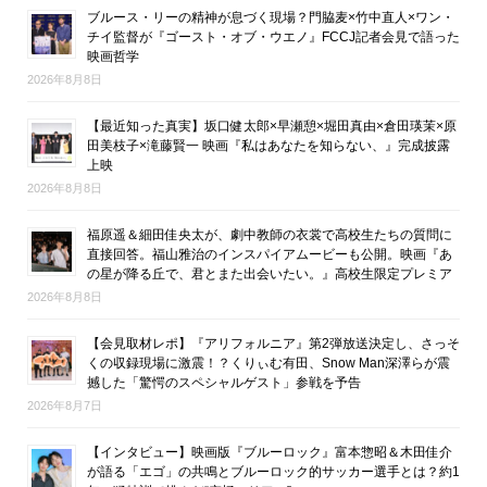
ブルース・リーの精神が息づく現場？門脇麦×竹中直人×ワン・
チイ監督が『ゴースト・オブ・ウエノ』FCCJ記者会見で語った
映画哲学
2026年8月8日
【最近知った真実】坂口健太郎×早瀬憩×堀田真由×倉田瑛茉×原
田美枝子×滝藤賢一 映画『私はあなたを知らない、』完成披露
上映
2026年8月8日
福原遥＆細田佳央太が、劇中教師の衣裳で高校生たちの質問に
直接回答。福山雅治のインスパイアムービーも公開。映画『あ
の星が降る丘で、君とまた出会いたい。』高校生限定プレミア
2026年8月8日
【会見取材レポ】『アリフォルニア』第2弾放送決定し、さっそ
くの収録現場に激震！？くりぃむ有田、Snow Man深澤らが震
撼した「驚愕のスペシャルゲスト」参戦を予告
2026年8月7日
【インタビュー】映画版『ブルーロック』富本惣昭＆木田佳介
が語る「エゴ」の共鳴とブルーロック的サッカー選手とは？約1