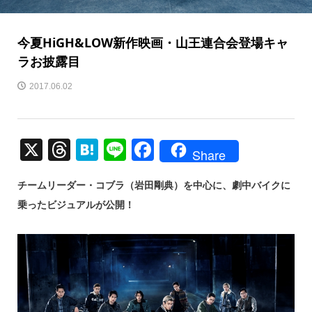
今夏HiGH&LOW新作映画・山王連合会登場キャ
ラお披露目
2017.06.02
X
T
H
Li
F
Share
hr
at
n
a
チームリーダー・コブラ（岩田剛典）を中心に、劇中バイクに
e
e
e
c
乗ったビジュアルが公開！
a
n
e
d
a
b
s
o
o
k