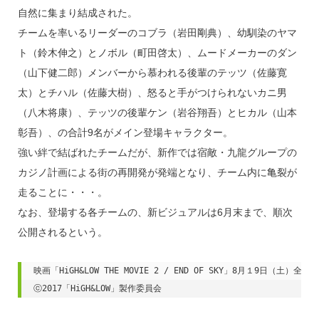
自然に集まり結成された。
チームを率いるリーダーのコブラ（岩田剛典）、幼馴染のヤマ
ト（鈴木伸之）とノボル（町田啓太）、ムードメーカーのダン
（山下健二郎）メンバーから慕われる後輩のテッツ（佐藤寛
太）とチハル（佐藤大樹）、怒ると手がつけられないカニ男
（八木将康）、テッツの後輩ケン（岩谷翔吾）とヒカル（山本
彰吾）、の合計9名がメイン登場キャラクター。
強い絆で結ばれたチームだが、新作では宿敵・九龍グループの
カジノ計画による街の再開発が発端となり、チーム内に亀裂が
走ることに・・・。
なお、登場する各チームの、新ビジュアルは6月末まで、順次
公開されるという。
映画「HiGH&LOW THE MOVIE 2 / END OF SKY」8月１9日（土）全
ⓒ2017「HiGH&LOW」製作委員会