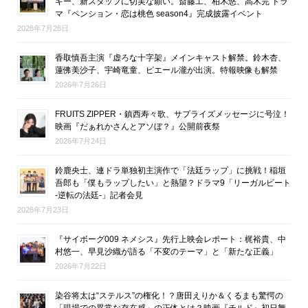
キー、新スタッフに切実な願い。斎藤工、柏木悠、高木完 ドラ
マ『ペンション・恋は桃色 season4』完成披露イベント
2026年7月26日
香取慎吾主演『虚ろな十字架』メインキャスト解禁。鈴木杏、
蓮佛美沙子、宇崎竜童、ピエール瀧が出演。特報映像も解禁
2026年7月26日
FRUITS ZIPPER・鎮西寿々歌、サプライズメッセージに号泣！
映画『だぁれかさんとアソぼ？』公開前夜祭
2026年7月24日
鈴鹿央士、連ドラ単独初主演作で「法廷ラップ」に挑戦！稲垣
吾郎も「僕もラップしたい」と熱望？ドラマ9「リーガルビート
-逆転の法廷-」記者会見
2026年7月23日
『サイボーグ009 ネメシス』先行上映会レポート：梶裕貴、中
村悠一、早見沙織が語る「不変のテーマ」と「新たな正義」
2026年7月22日
染谷将太は“ステルス”の権化！？唐田えりか＆くるまも驚愕の
「現場での異常な存在感」の正体とは？映画『チルド』初日舞