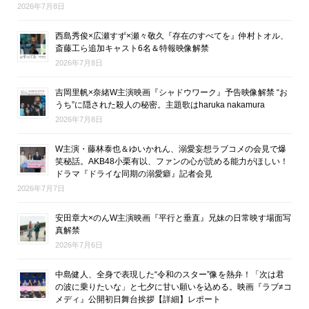
2026年7月8日
西島秀俊×広瀬すず×瀬々敬久『存在のすべてを』仲村トオル、
斎藤工ら追加キャスト6名＆特報映像解禁
2026年7月8日
吉岡里帆×奈緒W主演映画『シャドウワーク』予告映像解禁 “お
うち”に隠された殺人の秘密。主題歌はharuka nakamura
2026年7月8日
W主演・藤林泰也＆ゆいかれん、溺愛妄想ラブコメの会見で爆
笑秘話。AKB48小栗有以、ファンの心が読める能力がほしい！
ドラマ『ドライな同期の溺愛癖』記者会見
2026年7月7日
安田章大×のんW主演映画『平行と垂直』兄妹の日常映す場面写
真解禁
2026年7月6日
中島健人、全身で表現した“令和のスター”像を熱弁！「次は君
の波に乗りたいな」と七夕に甘い願いを込める。映画『ラブ≠コ
メディ』公開初日舞台挨拶【詳細】レポート