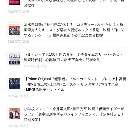
台挨拶
2026年7月22日
清水崇監督が“稲川淳二”化！？「コメディーもやりたい！」板
垣李光人らキャストが浴衣＆提灯ルックで登場！映画『口に関
するアンケート』夏休み直前！公開記念舞台挨拶
2026年7月22日
うまくいっても100万円の赤字！？侍タイムスリッパー外伝・
連続時代劇「心配無用ノ介 天下御免」記者会見
2026年7月22日
【Prime Original『犯罪者』ブルーカーペット・プレミア】高橋
一生×斎藤工×水上恒司×ユースケ・サンタマリア×青木崇高
×MEGUMI×チョン・イル
2026年7月22日
小学校プレミア！今井竜太郎×長田光平 映画『仮面ライダーゼ
ッツ』『超宇宙刑事ギャバンインフィニティ』【夢を叶える！
特別授業】
2026年7月21日