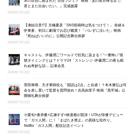
本の百合に囲まれた“百合プレミア” 映画『あの星が降る丘で、
君とまた出会いたい。』完成披露
2026年7月13日
【凍結注意!?】京極夏彦「SNS投稿時は気をつけて！」 奈緒＆
伊東蒼、初日に劇場でお忍び鑑賞！「バレずに泣いた」映画
『死ねばいいのに』公開記念舞台挨拶
2026年7月13日
キャストら、伊藤潤二ワールドで狂気に染まる！“一番怖い”視
聴タイミングとは？ドラマ24「ストレンジ -伊藤潤二の夜も眠
れぬ奇妙な話-」記者会見
2026年7月13日
菅田将暉、天才軍師役も「国語は2点」と自虐！？本木雅弘は司
会を差し置いて監督を質問攻め！吉高由里子 映画『黒牢城』公
開御礼舞台挨拶
2026年7月12日
小栗旬×蒼井優×広瀬すず×林遣都が競演！UTAが俳優デビュー
で「ガス人間」に！「まばたき禁止」の異様な役作り。
Netflix「ガス人間」配信記念イベント
2026年7月12日