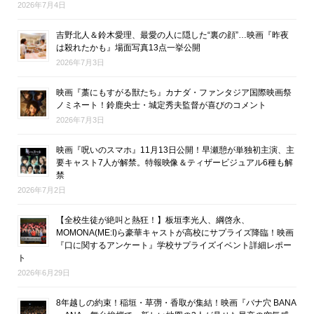
2026年7月4日
吉野北人＆鈴木愛理、最愛の人に隠した“裏の顔”…映画『昨夜
は殺れたかも』場面写真13点一挙公開
2026年7月3日
映画『藁にもすがる獣たち』カナダ・ファンタジア国際映画祭
ノミネート！鈴鹿央士・城定秀夫監督が喜びのコメント
2026年7月3日
映画『呪いのスマホ』11月13日公開！早瀬憩が単独初主演、主
要キャスト7人が解禁。特報映像＆ティザービジュアル6種も解
禁
2026年7月2日
【全校生徒が絶叫と熱狂！】板垣李光人、綱啓永、
MOMONA(ME:I)ら豪華キャストが高校にサプライズ降臨！映画
『口に関するアンケート』学校サプライズイベント詳細レポー
ト
2026年6月29日
8年越しの約束！稲垣・草彅・香取が集結！映画『バナ穴 BANA