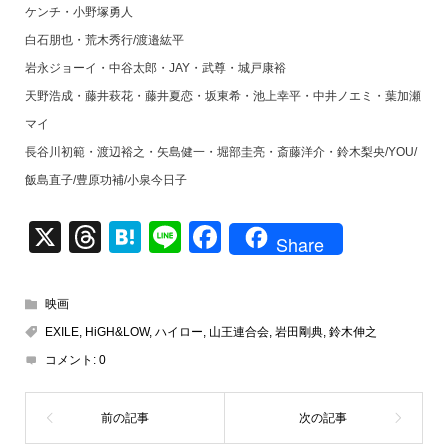
ケンチ・小野塚勇人
白石朋也・荒木秀行/渡邉紘平
岩永ジョーイ・中谷太郎・JAY・武尊・城戸康裕
天野浩成・藤井萩花・藤井夏恋・坂東希・池上幸平・中井ノエミ・葉加瀬
マイ
長谷川初範・渡辺裕之・矢島健一・堀部圭亮・斎藤洋介・鈴木梨央/YOU/
飯島直子/豊原功補/小泉今日子
X
T
H
Li
F
Share
hr
at
n
a
e
e
e
c
映画
a
n
e
EXILE
,
HiGH&LOW
,
ハイロー
,
山王連合会
,
岩田剛典
,
鈴木伸之
d
a
b
コメント:
0
s
o
o