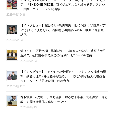
定、『THE ONE PIECE』新ビジュアルなど続々解禁。アヌシ
ー国際アニメーション映画祭
2026年6月24日
【インタビュー】舘ひろし×黒川想矢、世代を超えた“師弟バデ
ィ”が語る「演じない」演技論と再共演への夢。映画『免許返
納!?』
2026年6月23日
舘ひろし、西野七瀬、黒川想矢、八嶋智人が集結！映画『免許
返納!?』公開前夜祭で爆笑の“返納”エピソードを告白
2026年6月23日
【インタビュー】「自分たちが映画の中にいる」メタ構造の衝
撃！伊藤万理華×井之脇海が語る、 下北沢の街が巨大な映画セ
ットになった『君は映画』の舞台裏。
2026年6月22日
香取慎吾×赤楚衛二、東野圭吾『虚ろな十字架』で初共演 罪と
赦しを問う衝撃作を連続ドラマ化
2026年6月19日