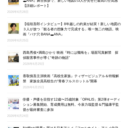
🕳ANA』舞台挨拶で、新しい地図の3人が見せた最高の空気感
【詳細レポート】
2026年6月28日
【稲垣吾郎インタビュー】8年越しの約束が結実！新しい地図の
３人が放つ「観る者の想像力で完成する」唯一無二の物語。映
画『バナ穴 BANA🕳ANA』
2026年6月25日
西島秀俊×満島ひかり 映画『時には懺悔を』場面写真解禁 探
偵殺害事件が導く“奇跡の物語”
2026年6月25日
香取慎吾主演映画『高校生家族』ティザービジュアル＆特報解
禁 家族全員高校生の“青春フルスロットル”開幕
2026年6月25日
俳優・声優を目指す12歳〜25歳対象「OPALIS」第2弾オーディ
ション募集開始、育成費用は無料。今泉力哉監督＆門脇康平監
督が最終審査に参加
2026年6月24日
Netflixが世界へ届ける日本アニメ『フールナイト』アニメ化決