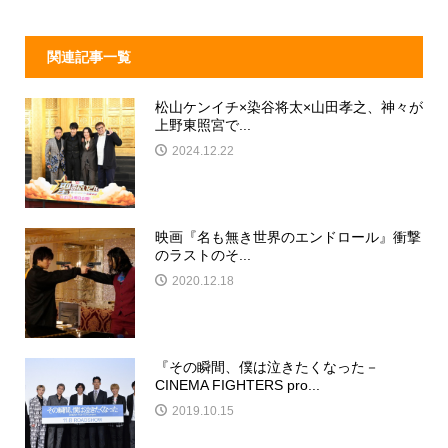
k
関連記事一覧
松山ケンイチ×染谷将太×山田孝之、神々が
上野東照宮で...
2024.12.22
映画『名も無き世界のエンドロール』衝撃
のラストのそ...
2020.12.18
『その瞬間、僕は泣きたくなった－
CINEMA FIGHTERS pro...
2019.10.15