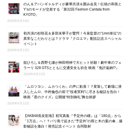
のん＆アバンギャルディが豪華共演＆囲み会見！伝統の和装と
Y’sのモードが交差する「第32回 Fashion Cantata from
KYOTO」
2026年6月14日
初共演の杉咲花＆多部未華子が驚愕！今泉監督の“1mm単位”の
異常なこだわりとは？ドラマ『クロエマ』配信記念スペシャル
イベント
2026年6月13日
舘ひろし＆西野七瀬が神田明神で大ヒット祈願！劇中車のフェ
ラーリ 328 GTSとともに交通安全も祈念 映画『免許返納!?』
2026年6月12日
「ムロツヨシ、ムカつくわ」の声に歓喜！？変装して劇場に潜
入したムロ、中村倫也の前で“役者冥利”に尽きる秘話を告白！
映画『君のクイズ』公開後“特別御礼”舞台挨拶
2026年6月12日
【AKB48長友彩海】初写真集『予定外の瞳』は「180点」から
「1万点」へ！？バリ島で起きた“予定外”の雨と木の葉の傘…撮
影秘話を激白！発売記念イベント 合同取材