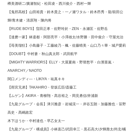
樽美酒研二/廣瀬智紀・松田凌・西川俊介・西村一輝
【鬼邪高校】山田裕貴・鈴木貴之・一ノ瀬ワタル・鈴木昂秀・龍/前田公
輝/青木健・清原翔・陳内将
【RUDE BOYS】窪田正孝・佐野玲於・ZEN・永瀬匡・佐野岳
【達磨一家】林遣都・阿部亮平・小澤雄太/水野勝・田中俊介・守屋光治
【苺美瑠狂】小島藤子・工藤綾乃・楓・佐藤晴美・山口乃々華・城戸愛莉
【DOUBT】中村蒼・秋山真太郎・武田航平
【MIGHTY WARRIORS】ELLY・大屋夏南・野替愁平・白濱亜嵐・
ANARCHY／NAOTO
関口メンディ―・LIKIYA・祐真キキ
【雨宮兄弟】TAKAHIRO・登坂広臣/斎藤工
【ムゲン】AKIRA・青柳翔・髙谷裕之・岡見勇信/井浦新
【九龍グループ・会長】津川雅彦・岩城滉一・岸谷五朗・加藤雅也・笹野
高史・髙嶋政宏
木下ほうか・中村達也・早乙女太一
【九龍グループ・構成員】小林直己/武田幸三・黒石高大/夕輝壽太/尚玄/橘