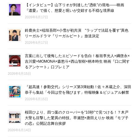
【インタビュー】山下リオが到達した“憑依”の境地――映画
『遺愛』で描く、慈愛と呪いが交錯する不穏な境界線
2026年6月17日
鈴鹿央士×稲垣吾郎×小雪が初共演 “ラップで法廷を覆す”異色
リーガルドラマ『リーガルビート』放送決定
2026年6月17日
言葉に出して後悔したエピソードを告白！板垣李光人×綱啓永×
吉川愛×MOMONA×森愁斗×西山智樹×柄本時生 映画『口に関す
るアンケート』口プレミア
2026年6月15日
『超高速！参勤交代』シリーズ第3弾始動！佐々木蔵之介、深田
恭子ら集結「今回は空を飛びます」特報映像＆ビジュアル解禁
2026年6月15日
桜田ひより、四つ葉のクローバーを“10秒”で見つける！？木戸
大聖も目撃した驚異の特技。早瀬憩×唐田えりか 映画『モブ子
の恋』公開記念舞台挨拶
2026年6月14日