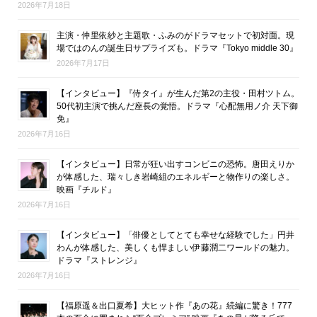
2026年7月18日
主演・仲里依紗と主題歌・ふみのがドラマセットで初対面。現
場ではのんの誕生日サプライズも。ドラマ『Tokyo middle 30』
2026年7月17日
【インタビュー】『侍タイ』が生んだ第2の主役・田村ツトム。
50代初主演で挑んだ座長の覚悟。ドラマ『心配無用ノ介 天下御
免』
2026年7月16日
【インタビュー】日常が狂い出すコンビニの恐怖。唐田えりか
が体感した、瑞々しき岩崎組のエネルギーと物作りの楽しさ。
映画『チルド』
2026年7月16日
【インタビュー】「俳優としてとても幸せな経験でした」円井
わんが体感した、美しくも悍ましい伊藤潤二ワールドの魅力。
ドラマ『ストレンジ』
2026年7月16日
【福原遥＆出口夏希】大ヒット作『あの花』続編に驚き！777