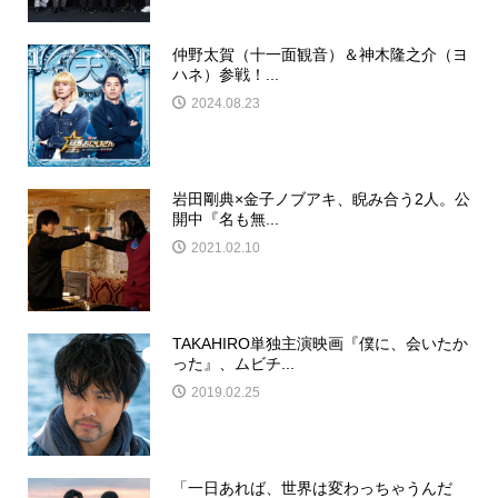
仲野太賀（十一面観音）＆神木隆之介（ヨ
ハネ）参戦！...
2024.08.23
岩田剛典×金子ノブアキ、睨み合う2人。公
開中『名も無...
2021.02.10
TAKAHIRO単独主演映画『僕に、会いたか
った』、ムビチ...
2019.02.25
「一日あれば、世界は変わっちゃうんだ