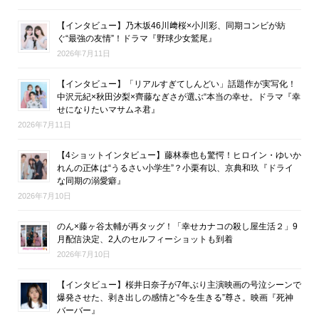
【インタビュー】乃木坂46川﨑桜×小川彩、同期コンビが紡
ぐ“最強の友情”！ドラマ『野球少女鷲尾』
2026年7月11日
【インタビュー】「リアルすぎてしんどい」話題作が実写化！
中沢元紀×秋田汐梨×齊藤なぎさが選ぶ“本当の幸せ。ドラマ『幸
せになりたいマサムネ君』
2026年7月11日
【4ショットインタビュー】藤林泰也も驚愕！ヒロイン・ゆいか
れんの正体は“うるさい小学生”？小栗有以、京典和玖『ドライ
な同期の溺愛癖』
2026年7月10日
のん×藤ヶ谷太輔が再タッグ！「幸せカナコの殺し屋生活２」9
月配信決定、2人のセルフィーショットも到着
2026年7月10日
【インタビュー】桜井日奈子が7年ぶり主演映画の号泣シーンで
爆発させた、剥き出しの感情と“今を生きる”尊さ。映画『死神
バーバー』