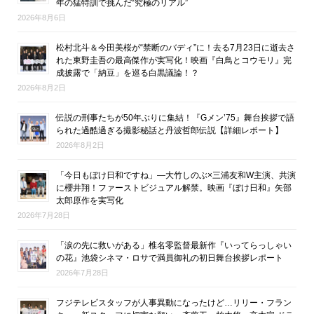
年の猛特訓で挑んだ“究極のリアル”
2026年8月6日
松村北斗＆今田美桜が“禁断のバディ”に！去る7月23日に逝去さ
れた東野圭吾の最高傑作が実写化！映画『白鳥とコウモリ』完
成披露で「納豆」を巡る白黒議論！？
2026年8月2日
伝説の刑事たちが50年ぶりに集結！『Gメン’75』舞台挨拶で語
られた過酷過ぎる撮影秘話と丹波哲郎伝説【詳細レポート】
2026年8月2日
「今日もぼけ日和ですね」―大竹しのぶ×三浦友和W主演、共演
に櫻井翔！ファーストビジュアル解禁。映画『ぼけ日和』矢部
太郎原作を実写化
2026年7月28日
「涙の先に救いがある」椎名零監督最新作『いってらっしゃい
の花』池袋シネマ・ロサで満員御礼の初日舞台挨拶レポート
2026年7月28日
フジテレビスタッフが人事異動になったけど…リリー・フラン