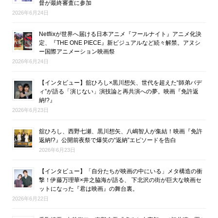
督が最終審査に参加
2026年6月24日
Netflixが世界へ届ける日本アニメ『フールナイト』アニメ化決
定、『THE ONE PIECE』新ビジュアルなど続々解禁。アヌシ
ー国際アニメーション映画祭
2026年6月24日
【インタビュー】舘ひろし×黒川想矢、世代を超えた“師弟バデ
ィ”が語る「演じない」演技論と再共演への夢。映画『免許返
納!?』
2026年6月23日
舘ひろし、西野七瀬、黒川想矢、八嶋智人が集結！映画『免許
返納!?』公開前夜祭で爆笑の“返納”エピソードを告白
2026年6月23日
【インタビュー】「自分たちが映画の中にいる」メタ構造の衝
撃！伊藤万理華×井之脇海が語る、 下北沢の街が巨大な映画セ
ットになった『君は映画』の舞台裏。
2026年6月22日