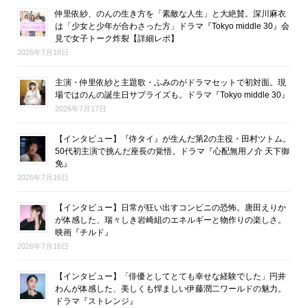
仲里依紗、のんの生き方を「素敵な人生」と大絶賛。深川麻衣
は「少女と少年が合わさった方」ドラマ『Tokyo middle 30』会
見で女子トーク炸裂【詳細レポ】
2026年7月18日
主演・仲里依紗と主題歌・ふみのがドラマセットで初対面。現
場ではのんの誕生日サプライズも。ドラマ『Tokyo middle 30』
2026年7月17日
【インタビュー】『侍タイ』が生んだ第2の主役・田村ツトム。
50代初主演で挑んだ座長の覚悟。ドラマ『心配無用ノ介 天下御
免』
2026年7月16日
【インタビュー】日常が狂い出すコンビニの恐怖。唐田えりか
が体感した、瑞々しき岩崎組のエネルギーと物作りの楽しさ。
映画『チルド』
2026年7月16日
【インタビュー】「俳優としてとても幸せな経験でした」円井
わんが体感した、美しくも悍ましい伊藤潤二ワールドの魅力。
ドラマ『ストレンジ』