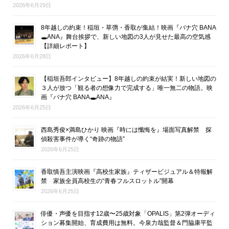
2026年6月29日
8年越しの約束！稲垣・草彅・香取が集結！映画『バナ穴 BANA
🕳ANA』舞台挨拶で、新しい地図の3人が見せた最高の空気感
【詳細レポート】
2026年6月28日
【稲垣吾郎インタビュー】8年越しの約束が結実！新しい地図の
３人が放つ「観る者の想像力で完成する」唯一無二の物語。映
画『バナ穴 BANA🕳ANA』
2026年6月25日
西島秀俊×満島ひかり 映画『時には懺悔を』場面写真解禁 探
偵殺害事件が導く“奇跡の物語”
2026年6月25日
香取慎吾主演映画『高校生家族』ティザービジュアル＆特報解
禁 家族全員高校生の“青春フルスロットル”開幕
2026年6月25日
俳優・声優を目指す12歳〜25歳対象「OPALIS」第2弾オーディ
ション募集開始、育成費用は無料。今泉力哉監督＆門脇康平監