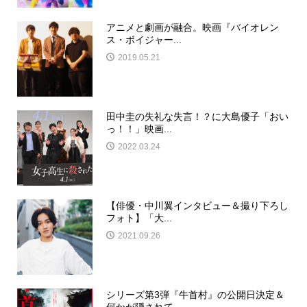
アニメと劇画が融合。映画『バイオレン
ス・ボイジャー...
2019.05.21
田中圭の失礼な失言！？に大島優子「おい
っ！！」映画...
2022.03.24
【俳優・中川翼インタビュー＆撮り下ろし
フォト】「大...
2021.09.26
シリーズ第3弾『牛首村』の公開日決定＆