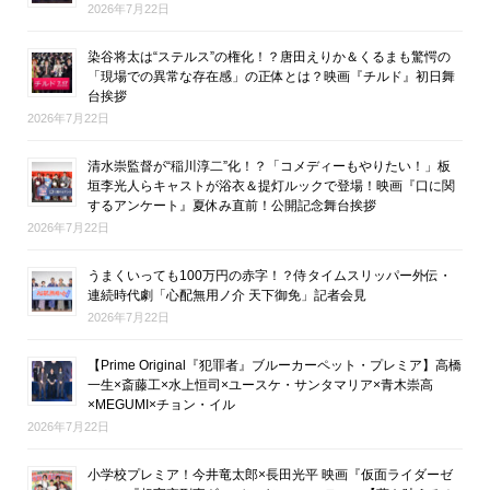
2026年7月22日
染谷将太は“ステルス”の権化！？唐田えりか＆くるまも驚愕の
「現場での異常な存在感」の正体とは？映画『チルド』初日舞
台挨拶
2026年7月22日
清水崇監督が“稲川淳二”化！？「コメディーもやりたい！」板
垣李光人らキャストが浴衣＆提灯ルックで登場！映画『口に関
するアンケート』夏休み直前！公開記念舞台挨拶
2026年7月22日
うまくいっても100万円の赤字！？侍タイムスリッパー外伝・
連続時代劇「心配無用ノ介 天下御免」記者会見
2026年7月22日
【Prime Original『犯罪者』ブルーカーペット・プレミア】高橋
一生×斎藤工×水上恒司×ユースケ・サンタマリア×青木崇高
×MEGUMI×チョン・イル
2026年7月22日
小学校プレミア！今井竜太郎×長田光平 映画『仮面ライダーゼ