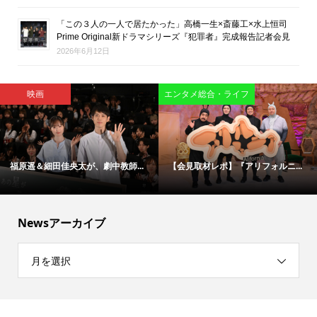
「この３人の一人で居たかった」高橋一生×斎藤工×水上恒司
Prime Original新ドラマシリーズ『犯罪者』完成報告記者会見
2026年6月12日
インタビュー
映画
【インタビュー】映画版『ブルー...
松村北斗＆今田美桜が“禁断のバデ...
Newsアーカイブ
月を選択