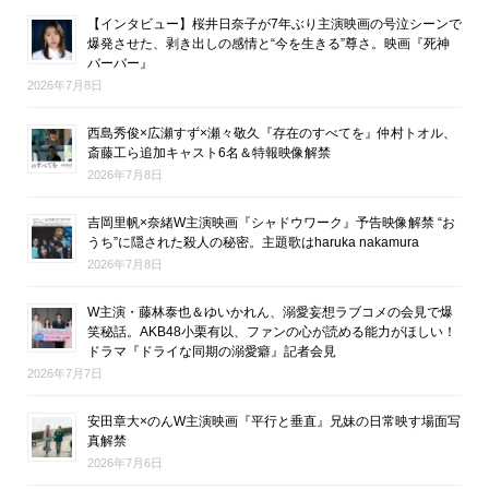
【インタビュー】桜井日奈子が7年ぶり主演映画の号泣シーンで
爆発させた、剥き出しの感情と“今を生きる”尊さ。映画『死神
バーバー』
2026年7月8日
西島秀俊×広瀬すず×瀬々敬久『存在のすべてを』仲村トオル、
斎藤工ら追加キャスト6名＆特報映像解禁
2026年7月8日
吉岡里帆×奈緒W主演映画『シャドウワーク』予告映像解禁 “お
うち”に隠された殺人の秘密。主題歌はharuka nakamura
2026年7月8日
W主演・藤林泰也＆ゆいかれん、溺愛妄想ラブコメの会見で爆
笑秘話。AKB48小栗有以、ファンの心が読める能力がほしい！
ドラマ『ドライな同期の溺愛癖』記者会見
2026年7月7日
安田章大×のんW主演映画『平行と垂直』兄妹の日常映す場面写
真解禁
2026年7月6日