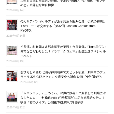
大聖も目撃した驚異の特技。早瀬憩×唐田えりか 映画『モブ子
の恋』公開記念舞台挨拶
2026年6月14日
のん＆アバンギャルディが豪華共演＆囲み会見！伝統の和装と
Y’sのモードが交差する「第32回 Fashion Cantata from
KYOTO」
2026年6月14日
初共演の杉咲花＆多部未華子が驚愕！今泉監督の“1mm単位”の
異常なこだわりとは？ドラマ『クロエマ』配信記念スペシャル
イベント
2026年6月13日
舘ひろし＆西野七瀬が神田明神で大ヒット祈願！劇中車のフェ
ラーリ 328 GTSとともに交通安全も祈念 映画『免許返納!?』
2026年6月12日
「ムロツヨシ、ムカつくわ」の声に歓喜！？変装して劇場に潜
入したムロ、中村倫也の前で“役者冥利”に尽きる秘話を告白！
映画『君のクイズ』公開後“特別御礼”舞台挨拶
2026年6月12日