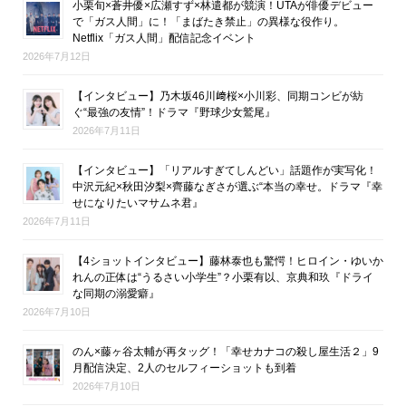
小栗旬×蒼井優×広瀬すず×林遣都が競演！UTAが俳優デビュー
で「ガス人間」に！「まばたき禁止」の異様な役作り。
Netflix「ガス人間」配信記念イベント
2026年7月12日
【インタビュー】乃木坂46川﨑桜×小川彩、同期コンビが紡
ぐ“最強の友情”！ドラマ『野球少女鷲尾』
2026年7月11日
【インタビュー】「リアルすぎてしんどい」話題作が実写化！
中沢元紀×秋田汐梨×齊藤なぎさが選ぶ“本当の幸せ。ドラマ『幸
せになりたいマサムネ君』
2026年7月11日
【4ショットインタビュー】藤林泰也も驚愕！ヒロイン・ゆいか
れんの正体は“うるさい小学生”？小栗有以、京典和玖『ドライ
な同期の溺愛癖』
2026年7月10日
のん×藤ヶ谷太輔が再タッグ！「幸せカナコの殺し屋生活２」9
月配信決定、2人のセルフィーショットも到着
2026年7月10日