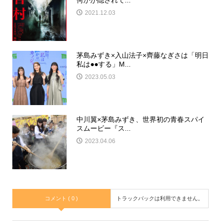
何かが隠されて...
2021.12.03
茅島みずき×入山法子×齊藤なぎさは「明日
私は●●する」M...
2023.05.03
中川翼×茅島みずき、世界初の青春スパイ
スムービー『ス...
2023.04.06
コメント ( 0 )
トラックバックは利用できません。