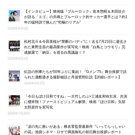
【インタビュー】映画版『ブルーロック』富本惣昭＆木田佳介
が語る「エゴ」の共鳴とブルーロック的サッカー選手とは？約1
年の猛特訓で挑んだ“究極のリアル”
2026年8月6日
松村北斗＆今田美桜が“禁断のバディ”に！去る7月23日に逝去さ
れた東野圭吾の最高傑作が実写化！映画『白鳥とコウモリ』完
成披露で「納豆」を巡る白黒議論！？
2026年8月2日
伝説の刑事たちが50年ぶりに集結！『Gメン’75』舞台挨拶で語
られた過酷過ぎる撮影秘話と丹波哲郎伝説【詳細レポート】
2026年8月2日
「今日もぼけ日和ですね」―大竹しのぶ×三浦友和W主演、共演
に櫻井翔！ファーストビジュアル解禁。映画『ぼけ日和』矢部
太郎原作を実写化
2026年7月28日
「涙の先に救いがある」椎名零監督最新作『いってらっしゃい
の花』池袋シネマ・ロサで満員御礼の初日舞台挨拶レポート