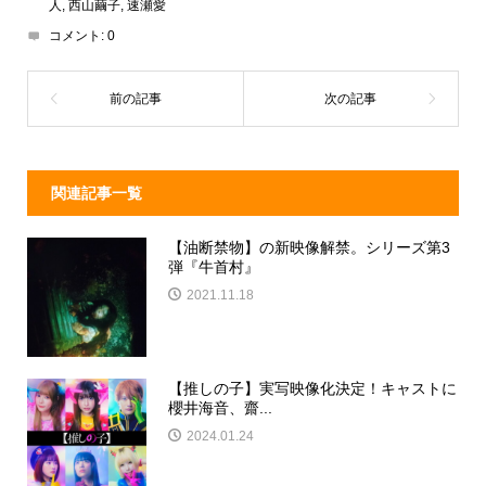
d
a
b
人
,
西山繭子
,
速瀬愛
コメント:
0
s
o
o
k
関連記事一覧
【油断禁物】の新映像解禁。シリーズ第3
弾『牛首村』
2021.11.18
【推しの子】実写映像化決定！キャストに
櫻井海音、齋...
2024.01.24