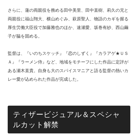
さらに、蓮の両親役を務める田中美里、田中直樹、莉久の兄と
両親役に福山翔大、横山めぐみ、萩原聖人、物語のカギを握る
厚生労働大臣役で加藤雅也のほか、速瀬愛、坂巻有紗、西山繭
子が脇を固める。
監督は、『いのちスケッチ』『恋のしずく』『カラアゲ★ＵＳ
Ａ』『ラーメン侍』など、地域をモチーフにした作品に定評が
ある瀬木直貴。自身も大のスパイスマニアと語る監督の熱いカ
レー愛が込められた作品が完成した。
ティザービジュアル＆スペシャ
ルカット解禁