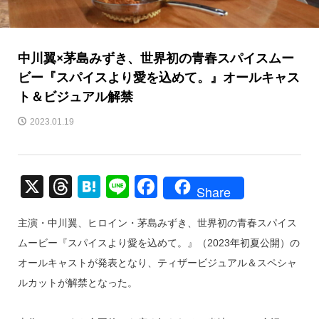
中川翼×茅島みずき、世界初の青春スパイスムー
ビー『スパイスより愛を込めて。』オールキャス
ト＆ビジュアル解禁
2023.01.19
X
T
H
Li
F
Share
hr
at
n
a
主演・中川翼、ヒロイン・茅島みずき、世界初の青春スパイス
e
e
e
c
ムービー『スパイスより愛を込めて。』（2023年初夏公開）の
a
n
e
オールキャストが発表となり、ティザービジュアル＆スペシャ
d
a
b
ルカットが解禁となった。
s
o