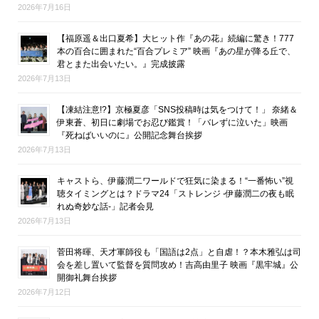
2026年7月16日
【福原遥＆出口夏希】大ヒット作『あの花』続編に驚き！777
本の百合に囲まれた“百合プレミア” 映画『あの星が降る丘で、
君とまた出会いたい。』完成披露
2026年7月13日
【凍結注意!?】京極夏彦「SNS投稿時は気をつけて！」 奈緒＆
伊東蒼、初日に劇場でお忍び鑑賞！「バレずに泣いた」映画
『死ねばいいのに』公開記念舞台挨拶
2026年7月13日
キャストら、伊藤潤二ワールドで狂気に染まる！“一番怖い”視
聴タイミングとは？ドラマ24「ストレンジ -伊藤潤二の夜も眠
れぬ奇妙な話-」記者会見
2026年7月13日
菅田将暉、天才軍師役も「国語は2点」と自虐！？本木雅弘は司
会を差し置いて監督を質問攻め！吉高由里子 映画『黒牢城』公
開御礼舞台挨拶
2026年7月12日