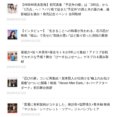
【AKB48長友彩海】初写真集『予定外の瞳』は「180点」から
「1万点」へ！？バリ島で起きた“予定外”の雨と木の葉の傘…撮
影秘話を激白！発売記念イベント 合同取材
2026年6月12日
【インタビュー】「生きることへの執着が失われる」石川恋が
映画『祝山』で見せた“気味が悪い”ほど振り切った演技の裏側
2026年6月12日
基俊介×佐々木美玲×落合モトキが3年ぶり集結！アドリブ合戦
でカオスな予感？舞台『ぴーすおぶせーふ』ゲネプロ＆囲み取
材
2026年6月12日
『忍びの家』コンビ再集結！賀来賢人が仕掛ける“極上のお化け
屋敷”がついに開幕！映画『Never After Dark／ネバーアフター
ダーク』初日舞台挨拶
2026年6月12日
「普通に有村架純がコケました」南沙良×塩野瑛久×青木柚 映画
『マジカル・シークレット・ツアー』ジャパンプレミア
2026年6月12日