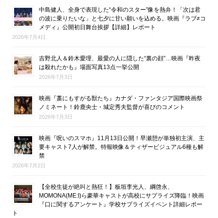
中島健人、全身で表現した“令和のスター”像を熱弁！「次は君
の波に乗りたいな」と七夕に甘い願いを込める。映画『ラブ≠コ
メディ』公開初日舞台挨拶【詳細】レポート
2026年7月4日
吉野北人＆鈴木愛理、最愛の人に隠した“裏の顔”…映画『昨夜
は殺れたかも』場面写真13点一挙公開
2026年7月3日
映画『藁にもすがる獣たち』カナダ・ファンタジア国際映画祭
ノミネート！鈴鹿央士・城定秀夫監督が喜びのコメント
2026年7月3日
映画『呪いのスマホ』11月13日公開！早瀬憩が単独初主演、主
要キャスト7人が解禁。特報映像＆ティザービジュアル6種も解
禁
2026年7月2日
【全校生徒が絶叫と熱狂！】板垣李光人、綱啓永、
MOMONA(ME:I)ら豪華キャストが高校にサプライズ降臨！映画
『口に関するアンケート』学校サプライズイベント詳細レポー
ト