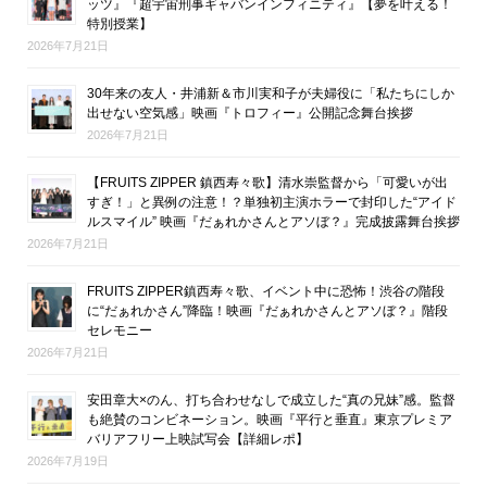
ッツ』『超宇宙刑事ギャバンインフィニティ』【夢を叶える！
特別授業】
2026年7月21日
30年来の友人・井浦新＆市川実和子が夫婦役に「私たちにしか
出せない空気感」映画『トロフィー』公開記念舞台挨拶
2026年7月21日
【FRUITS ZIPPER 鎮西寿々歌】清水崇監督から「可愛いが出
すぎ！」と異例の注意！？単独初主演ホラーで封印した“アイド
ルスマイル” 映画『だぁれかさんとアソぼ？』完成披露舞台挨拶
2026年7月21日
FRUITS ZIPPER鎮西寿々歌、イベント中に恐怖！渋谷の階段
に“だぁれかさん”降臨！映画『だぁれかさんとアソぼ？』階段
セレモニー
2026年7月21日
安田章大×のん、打ち合わせなしで成立した“真の兄妹”感。監督
も絶賛のコンビネーション。映画『平行と垂直』東京プレミア
バリアフリー上映試写会【詳細レポ】
2026年7月19日