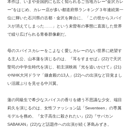
o
本作は、いまや全国的にも広く知られるご当地カレー“金沢カレ
k
ー”をはじめ、カレー店が多い都道府県ランキング３年連続第一
位に輝いた石川県の古都・金沢を舞台に、「この世からスパイ
スが消えてしまった……」という未曽有の事態に直面した世界
で繰り広げられる青春群像劇だ。
母のスパイスカレーをこよなく愛しカレーのない世界に絶望す
る主人公、山本蓮を演じるのは、『耳をすませば』(22)で天沢
聖司の中学生時代を演じ、初主演映画『光を追いかけて』(21)
やNHK大河ドラマ「鎌倉殿の13人」(22)への出演など目覚まし
い活躍ぶりを見せる中川翼。
蓮の同級生で希少なスパイスの香りを纏う不思議な少女、端目
莉久を演じるのは、女性ファッション誌「Seventeen」の専属
モデルを務め、『女子高生に殺されたい』(22)『サバカン
SABAKAN』(22)など話題作への出演が続く茅島みずき。