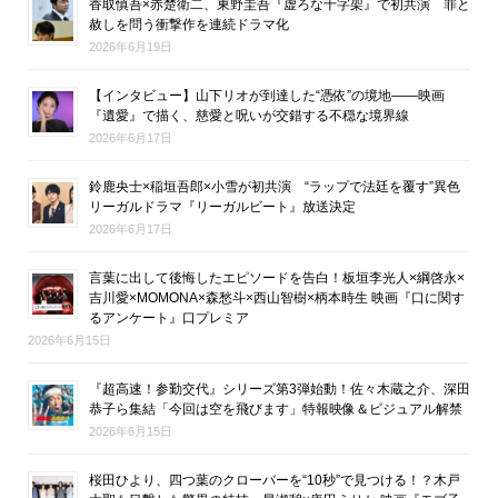
香取慎吾×赤楚衛二、東野圭吾『虚ろな十字架』で初共演 罪と
赦しを問う衝撃作を連続ドラマ化
2026年6月19日
【インタビュー】山下リオが到達した“憑依”の境地――映画
『遺愛』で描く、慈愛と呪いが交錯する不穏な境界線
2026年6月17日
鈴鹿央士×稲垣吾郎×小雪が初共演 “ラップで法廷を覆す”異色
リーガルドラマ『リーガルビート』放送決定
2026年6月17日
言葉に出して後悔したエピソードを告白！板垣李光人×綱啓永×
吉川愛×MOMONA×森愁斗×西山智樹×柄本時生 映画『口に関す
るアンケート』口プレミア
2026年6月15日
『超高速！参勤交代』シリーズ第3弾始動！佐々木蔵之介、深田
恭子ら集結「今回は空を飛びます」特報映像＆ビジュアル解禁
2026年6月15日
桜田ひより、四つ葉のクローバーを“10秒”で見つける！？木戸