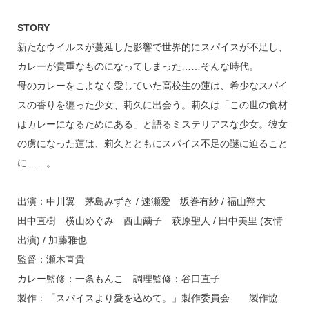
STORY
新たなウイルスが蔓延した影響で世界的にスパイスが不足し、
カレーが貴重なものになってしまった……そんな時代。
母のカレーをこよなく愛していた高校生の蓮は、希少なスパイ
スの香りを纏った少女、莉久に出会う。莉久は「この世の食材
はカレーになるためにある」と語るミステリアスな少女。彼女
の虜になった蓮は、莉久とともにスパイス不足の謎に迫ること
に……。
出演：中川翼 茅島みずき / 速瀬愛 坂巻有紗 / 福山翔大
田中直樹 横山めぐみ 西山繭子 萩原聖人 / 田中美里 (友情
出演) / 加藤雅也
監督：瀬木直貴
カレー監修：一条もんこ 調理監修：谷口直子
製作：「スパイスより愛を込めて。」製作委員会 製作協