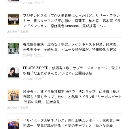
2026年7月28日
フジテレビスタッフが人事異動になったけど…リリー・フラン
キー、新スタッフに切実な願い。斎藤工、柏木悠、高木完 ドラ
マ『ペンション・恋は桃色 season4』完成披露イベント
2026年7月26日
香取慎吾主演『虚ろな十字架』メインキャスト解禁。鈴木杏、
蓮佛美沙子、宇崎竜童、ピエール瀧が出演。特報映像も解禁
2026年7月26日
FRUITS ZIPPER・鎮西寿々歌、サプライズメッセージに号泣！
映画『だぁれかさんとアソぼ？』公開前夜祭
2026年7月24日
鈴鹿央士、連ドラ単独初主演作で「法廷ラップ」に挑戦！稲垣
吾郎も「僕もラップしたい」と熱望？ドラマ9「リーガルビート
-逆転の法廷-」記者会見
2026年7月23日
『サイボーグ009 ネメシス』先行上映会レポート：梶裕貴、中
村悠一、早見沙織が語る「不変のテーマ」と「新たな正義」