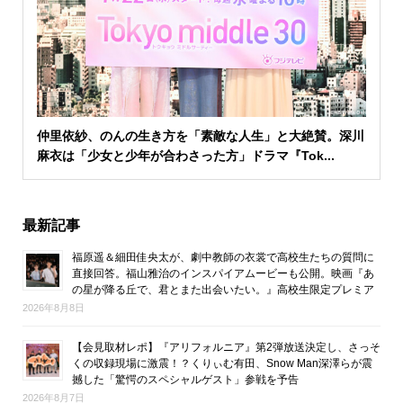
仲里依紗、のんの生き方を「素敵な人生」と大絶賛。深川
麻衣は「少女と少年が合わさった方」ドラマ『Tok...
最新記事
福原遥＆細田佳央太が、劇中教師の衣裳で高校生たちの質問に
直接回答。福山雅治のインスパイアムービーも公開。映画『あ
の星が降る丘で、君とまた出会いたい。』高校生限定プレミア
2026年8月8日
【会見取材レポ】『アリフォルニア』第2弾放送決定し、さっそ
くの収録現場に激震！？くりぃむ有田、Snow Man深澤らが震
撼した「驚愕のスペシャルゲスト」参戦を予告
2026年8月7日