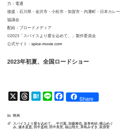
力：電通
後援：石川県・金沢市・小松市・加賀市・内灘町・日本カレー
協議会
配給：ブロードメディア
©2023「スパイスより愛を込めて。」製作委員会
公式サイト：
spice-movie.com
2023年初夏、全国ロードショー
X
T
H
Li
F
Share
hr
at
n
a
e
e
e
c
映画
a
n
e
スパイスより愛を込めて。
,
中川翼
,
加藤雅也
,
坂巻有紗
,
横山めぐ
み
,
瀬木直貴
,
田中直樹
,
田中美里
,
福山翔大
,
茅島みずき
,
萩原聖