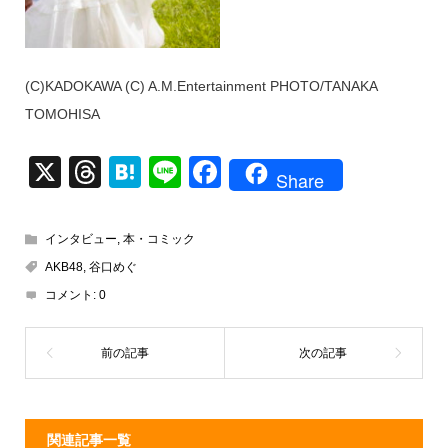
(C)KADOKAWA (C) A.M.Entertainment PHOTO/TANAKA
TOMOHISA
X
T
H
Li
F
Share
hr
at
n
a
e
e
e
c
インタビュー
,
本・コミック
a
n
e
AKB48
,
谷口めぐ
d
a
b
コメント:
0
s
o
o
k
関連記事一覧