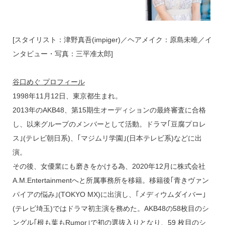
[スタイリスト：津野真吾(impiger)／ヘアメイク：原島未唯／イ
ンタビュー・写真：三平准太郎]
谷口めぐ プロフィール
1998年11月12日、東京都生まれ。
2013年のAKB48、第15期生オーディションの最終審査に合格
し、以来グループのメンバーとして活動。ドラマ｢豆腐プロレ
ス｣(テレビ朝日系)、｢マジムリ学園｣(日本テレビ系)などに出
演。
その後、女優業にも磨きをかける為、2020年12月に株式会社
A.M.Entertainmentへと所属事務所を移籍。移籍後｢青きヴァン
パイアの悩み｣(TOKYO MX)に出演し、｢メディウムダイバー｣
(テレビ埼玉)ではドラマ初主演を務めた。AKB48の58枚目のシ
ングル｢根も葉もRumor｣で初の選抜入りとなり、59 枚目のシ