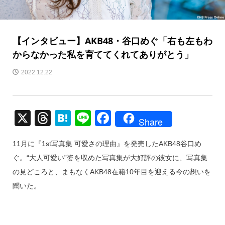
【インタビュー】AKB48・谷口めぐ「右も左もわ
からなかった私を育ててくれてありがとう」
2022.12.22
X
T
H
Li
F
Share
hr
at
n
a
11月に『1st写真集 可愛さの理由』を発売したAKB48谷口め
e
e
e
c
ぐ。“大人可愛い”姿を収めた写真集が大好評の彼女に、写真集
a
n
e
の見どころと、まもなくAKB48在籍10年目を迎える今の想いを
d
a
b
聞いた。
s
o
o