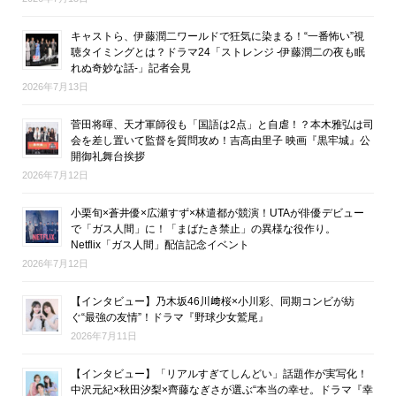
キャストら、伊藤潤二ワールドで狂気に染まる！“一番怖い”視
聴タイミングとは？ドラマ24「ストレンジ -伊藤潤二の夜も眠
れぬ奇妙な話-」記者会見
2026年7月13日
菅田将暉、天才軍師役も「国語は2点」と自虐！？本木雅弘は司
会を差し置いて監督を質問攻め！吉高由里子 映画『黒牢城』公
開御礼舞台挨拶
2026年7月12日
小栗旬×蒼井優×広瀬すず×林遣都が競演！UTAが俳優デビュー
で「ガス人間」に！「まばたき禁止」の異様な役作り。
Netflix「ガス人間」配信記念イベント
2026年7月12日
【インタビュー】乃木坂46川﨑桜×小川彩、同期コンビが紡
ぐ“最強の友情”！ドラマ『野球少女鷲尾』
2026年7月11日
【インタビュー】「リアルすぎてしんどい」話題作が実写化！
中沢元紀×秋田汐梨×齊藤なぎさが選ぶ“本当の幸せ。ドラマ『幸