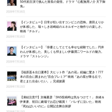
50代初主演で挑んだ座長の覚悟。ドラマ『心配無用ノ介 天下御
免』
2026年7月16日
【インタビュー】日常が狂い出すコンビニの恐怖。唐田えりか
が体感した、瑞々しき岩崎組のエネルギーと物作りの楽しさ。
映画『チルド』
2026年7月16日
【インタビュー】「俳優としてとても幸せな経験でした」円井
わんが体感した、美しくも悍ましい伊藤潤二ワールドの魅力。
ドラマ『ストレンジ』
2026年7月16日
【福原遥＆出口夏希】大ヒット作『あの花』続編に驚き！777
本の百合に囲まれた“百合プレミア” 映画『あの星が降る丘で、
君とまた出会いたい。』完成披露
2026年7月13日
【凍結注意!?】京極夏彦「SNS投稿時は気をつけて！」 奈緒＆
伊東蒼、初日に劇場でお忍び鑑賞！「バレずに泣いた」映画
『死ねばいいのに』公開記念舞台挨拶
2026年7月13日