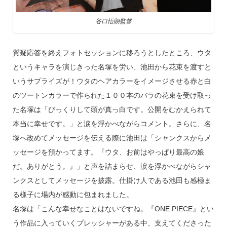
谷口悟朗監督
質疑応答を終えフォトセッションに移ろうとしたところ、ウタ
というキャラを演じきった名塚を労い、池田から花束を渡すと
いうサプライズが！ウタのヘアカラーをイメージさせる赤と白
のツートンカラーで作られた１００本のバラの花束を受け取っ
た名塚は「びっくりして頭が真っ白です。公開をむかえられて
本当に幸せです。」と涙を浮かべながらコメント。さらに、名
塚へ改めてメッセージを伝える際に池田は「シャンクスからメ
ッセージを預かってます。『ウタ、お前はやっぱり最高の娘
だ。ありがとう。』」と声を詰まらせ、涙を浮かべながらシャ
ンクスとしてメッセージを披露。仕掛け人である池田も感極ま
る様子に場内が感動に包まれました。
名塚は「こんな幸せなことはないですね。『ONE PIECE』とい
う作品に入っていくプレッシャーがある中、支えてくださった