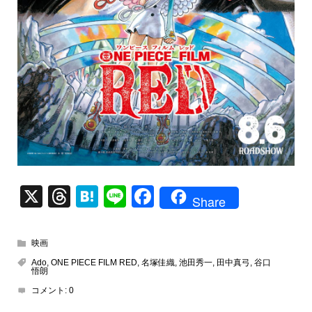
X
T
H
Li
F
Share
hr
at
n
a
e
e
e
c
映画
a
n
e
Ado
,
ONE PIECE FILM RED
,
名塚佳織
,
池田秀一
,
田中真弓
,
谷口
悟朗
d
a
b
コメント:
0
s
o