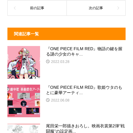
o
k
関連記事一覧
『ONE PIECE FILM RED』物語の鍵を握
る謎の少女のキャ...
2022.03.28
『ONE PIECE FILM RED』歌姫ウタのも
とに豪華アーティ...
2022.06.08
尾田栄一郎描きおろし。映画衣裳第2弾“戦
闘服”の設定画...