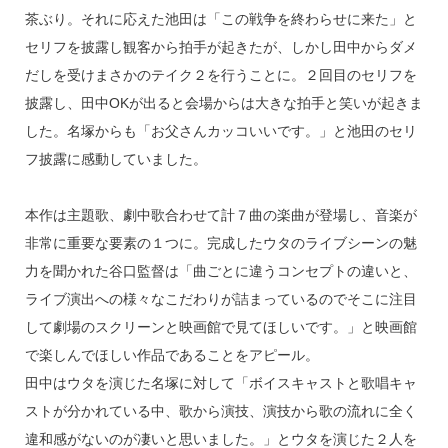
茶ぶり。それに応えた池田は「この戦争を終わらせに来た」と
セリフを披露し観客から拍手が起きたが、しかし田中からダメ
だしを受けまさかのテイク２を行うことに。２回目のセリフを
披露し、田中OKが出ると会場からは大きな拍手と笑いが起きま
した。名塚からも「お父さんカッコいいです。」と池田のセリ
フ披露に感動していました。
本作は主題歌、劇中歌合わせて計７曲の楽曲が登場し、音楽が
非常に重要な要素の１つに。完成したウタのライブシーンの魅
力を聞かれた谷口監督は「曲ごとに違うコンセプトの違いと、
ライブ演出への様々なこだわりが詰まっているのでそこに注目
して劇場のスクリーンと映画館で見てほしいです。」と映画館
で楽しんでほしい作品であることをアピール。
田中はウタを演じた名塚に対して「ボイスキャストと歌唱キャ
ストが分かれている中、歌から演技、演技から歌の流れに全く
違和感がないのが凄いと思いました。」とウタを演じた２人を