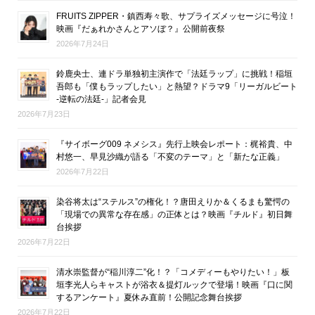
FRUITS ZIPPER・鎮西寿々歌、サプライズメッセージに号泣！
映画『だぁれかさんとアソぼ？』公開前夜祭
2026年7月24日
鈴鹿央士、連ドラ単独初主演作で「法廷ラップ」に挑戦！稲垣
吾郎も「僕もラップしたい」と熱望？ドラマ9「リーガルビート
-逆転の法廷-」記者会見
2026年7月23日
『サイボーグ009 ネメシス』先行上映会レポート：梶裕貴、中
村悠一、早見沙織が語る「不変のテーマ」と「新たな正義」
2026年7月22日
染谷将太は“ステルス”の権化！？唐田えりか＆くるまも驚愕の
「現場での異常な存在感」の正体とは？映画『チルド』初日舞
台挨拶
2026年7月22日
清水崇監督が“稲川淳二”化！？「コメディーもやりたい！」板
垣李光人らキャストが浴衣＆提灯ルックで登場！映画『口に関
するアンケート』夏休み直前！公開記念舞台挨拶
2026年7月22日