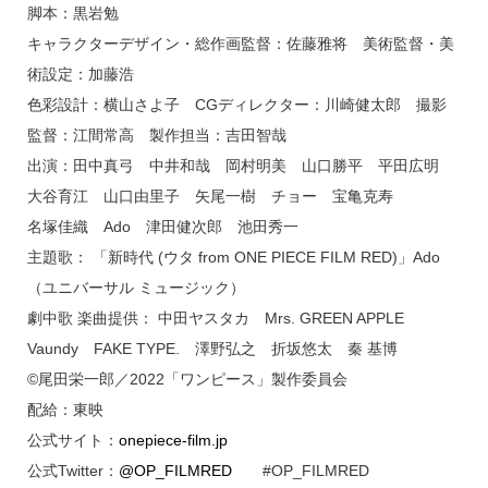
脚本：黒岩勉
キャラクターデザイン・総作画監督：佐藤雅将 美術監督・美
術設定：加藤浩
色彩設計：横山さよ子 CGディレクター：川崎健太郎 撮影
監督：江間常高 製作担当：吉田智哉
出演：田中真弓 中井和哉 岡村明美 山口勝平 平田広明
大谷育江 山口由里子 矢尾一樹 チョー 宝亀克寿
名塚佳織 Ado 津田健次郎 池田秀一
主題歌： 「新時代 (ウタ from ONE PIECE FILM RED)」Ado
（ユニバーサル ミュージック）
劇中歌 楽曲提供： 中田ヤスタカ Mrs. GREEN APPLE
Vaundy FAKE TYPE. 澤野弘之 折坂悠太 秦 基博
©尾田栄一郎／2022「ワンピース」製作委員会
配給：東映
公式サイト：
onepiece-film.jp
公式Twitter：
@OP_FILMRED
#OP_FILMRED