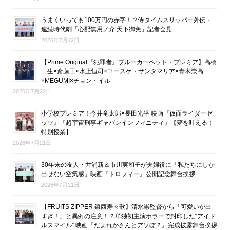
うまくいっても100万円の赤字！？侍タイムスリッパー外伝・
連続時代劇「心配無用ノ介 天下御免」記者会見
2026年7月22日
【Prime Original『犯罪者』ブルーカーペット・プレミア】高橋
一生×斎藤工×水上恒司×ユースケ・サンタマリア×青木崇高
×MEGUMI×チョン・イル
2026年7月22日
小学校プレミア！今井竜太郎×長田光平 映画『仮面ライダーゼ
ッツ』『超宇宙刑事ギャバンインフィニティ』【夢を叶える！
特別授業】
2026年7月21日
30年来の友人・井浦新＆市川実和子が夫婦役に「私たちにしか
出せない空気感」映画『トロフィー』公開記念舞台挨拶
2026年7月21日
【FRUITS ZIPPER 鎮西寿々歌】清水崇監督から「可愛いが出
すぎ！」と異例の注意！？単独初主演ホラーで封印した“アイド
ルスマイル” 映画『だぁれかさんとアソぼ？』完成披露舞台挨拶