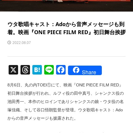
ウタ歌唱キャスト：Adoから音声メッセージも到
着。映画『ONE PIECE FILM RED』初日舞台挨拶
2022.08.07
X
T
H
Li
F
Share
hr
at
n
a
8月6日、丸の内TOEI①にて、映画『ONE PIECE FILM RED』
e
e
e
c
初日舞台挨拶が行われ、ルフィ役の田中真弓、シャンクス役の
a
n
e
池田秀一、本作のヒロインでありシャンクスの娘・ウタ役の名
d
a
b
塚佳織、そして谷口悟朗監督が登壇。ウタ歌唱キャスト：Ado
s
o
からの音声メッセージも披露された。
o