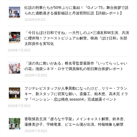
伝説の刑事たちが50年ぶりに集結！『Gメン’75』舞台挨拶で語
られた過酷過ぎる撮影秘話と丹波哲郎伝説【詳細レポート】
2026年8月2日
「今日もぼけ日和ですね」―大竹しのぶ×三浦友和W主演、共演
に櫻井翔！ファーストビジュアル解禁。映画『ぼけ日和』矢部
太郎原作を実写化
2026年7月28日
「涙の先に救いがある」椎名零監督最新作『いってらっしゃい
の花』池袋シネマ・ロサで満員御礼の初日舞台挨拶レポート
2026年7月28日
フジテレビスタッフが人事異動になったけど…リリー・フラン
キー、新スタッフに切実な願い。斎藤工、柏木悠、高木完 ドラ
マ『ペンション・恋は桃色 season4』完成披露イベント
2026年7月26日
香取慎吾主演『虚ろな十字架』メインキャスト解禁。鈴木杏、
蓮佛美沙子、宇崎竜童、ピエール瀧が出演。特報映像も解禁
2026年7月26日