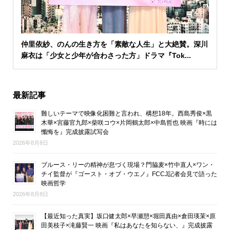
仲里依紗、のんの生き方を「素敵な人生」と大絶賛。深川
麻衣は「少女と少年が合わさった方」ドラマ『Tok...
最新記事
難しいテーマで映像化困難と言われ、構想18年。西島秀俊×黒
木華×宮藤官九郎×柴咲コウ×片岡鶴太郎×中島哲也 映画『時には
懺悔を』完成披露試写会
2026年8月8日
ブルース・リーの精神が息づく現場？門脇麦×竹中直人×ワン・
チイ監督が『ゴースト・オブ・ウエノ』FCCJ記者会見で語った
映画哲学
2026年8月8日
【最近知った真実】坂口健太郎×早瀬憩×堀田真由×倉田瑛茉×原
田美枝子×滝藤賢一 映画『私はあなたを知らない、』完成披露