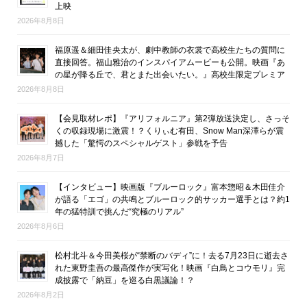
上映
2026年8月8日
福原遥＆細田佳央太が、劇中教師の衣裳で高校生たちの質問に
直接回答。福山雅治のインスパイアムービーも公開。映画『あ
の星が降る丘で、君とまた出会いたい。』高校生限定プレミア
2026年8月8日
【会見取材レポ】『アリフォルニア』第2弾放送決定し、さっそ
くの収録現場に激震！？くりぃむ有田、Snow Man深澤らが震
撼した「驚愕のスペシャルゲスト」参戦を予告
2026年8月7日
【インタビュー】映画版『ブルーロック』富本惣昭＆木田佳介
が語る「エゴ」の共鳴とブルーロック的サッカー選手とは？約1
年の猛特訓で挑んだ“究極のリアル”
2026年8月6日
松村北斗＆今田美桜が“禁断のバディ”に！去る7月23日に逝去さ
れた東野圭吾の最高傑作が実写化！映画『白鳥とコウモリ』完
成披露で「納豆」を巡る白黒議論！？
2026年8月2日