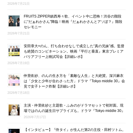
2026年7月21日
FRUITS ZIPPER鎮西寿々歌、イベント中に恐怖！渋谷の階段
に“だぁれかさん”降臨！映画『だぁれかさんとアソぼ？』階段
セレモニー
2026年7月21日
安田章大×のん、打ち合わせなしで成立した“真の兄妹”感。監督
も絶賛のコンビネーション。映画『平行と垂直』東京プレミア
バリアフリー上映試写会【詳細レポ】
2026年7月19日
仲里依紗、のんの生き方を「素敵な人生」と大絶賛。深川麻衣
は「少女と少年が合わさった方」ドラマ『Tokyo middle 30』会
見で女子トーク炸裂【詳細レポ】
2026年7月18日
主演・仲里依紗と主題歌・ふみのがドラマセットで初対面。現
場ではのんの誕生日サプライズも。ドラマ『Tokyo middle 30』
2026年7月17日
【インタビュー】『侍タイ』が生んだ第2の主役・田村ツトム。