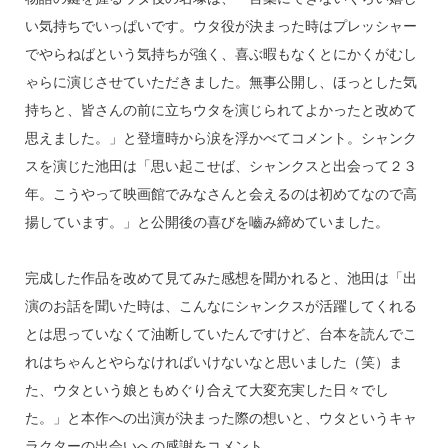
い気持ちでいっぱいです。ウタ役が決まった時はプレッシャー
でやらねばという気持ちが強く、喜ぶ暇もなくとにかくがむし
ゃらに演じさせていただきました。無事公開し、ほっとした気
持ちと、皆さんの前に立ちウタを演じられてよかったと改めて
思えました。」と登壇時から涙を浮かべてコメント。シャンク
スを演じた池田は「思い起こせば、シャンクスと出会って２３
年。こうやって映画館でみなさんと会えるのは初めてなので高
揚しています。」と公開後の喜びを嚙み締めていました。
完成した作品を改めて見てみた感想を聞かれると、池田は「出
演のお話を聞いた時は、こんなにシャンクスが活躍してくれる
とは思っていなくて油断していたんですけど、台本を読んでこ
れはちゃんとやらなければいけないなと思いました（笑）ま
た、ウタという娘ともめぐり合えて大変充実した日々でし
た。」と本作への出演が決まった際の想いと、ウタというキャ
ラクターの出会いへの感謝をコメント。