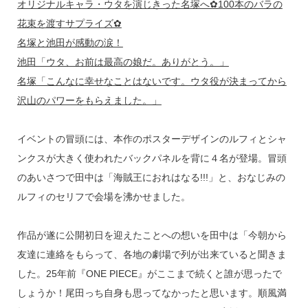
k
オリジナルキャラ・ウタを演じきった名塚へ✿100本のバラの
花束を渡すサプライズ✿
名塚と池田が感動の涙！
池田「ウタ、お前は最高の娘だ。ありがとう。」
名塚「こんなに幸せなことはないです。ウタ役が決まってから
沢山のパワーをもらえました。」
イベントの冒頭には、本作のポスターデザインのルフィとシャ
ンクスが大きく使われたバックパネルを背に４名が登場。冒頭
のあいさつで田中は「海賊王におれはなる!!!」と、おなじみの
ルフィのセリフで会場を沸かせました。
作品が遂に公開初日を迎えたことへの想いを田中は「今朝から
友達に連絡をもらって、各地の劇場で列が出来ていると聞きま
した。25年前『ONE PIECE』がここまで続くと誰が思ったで
しょうか！尾田っち自身も思ってなかったと思います。順風満