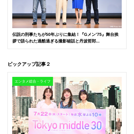
伝説の刑事たちが50年ぶりに集結！『Gメン’75』舞台挨
拶で語られた過酷過ぎる撮影秘話と丹波哲郎...
ピックアップ記事２
エンタメ総合・ライフ