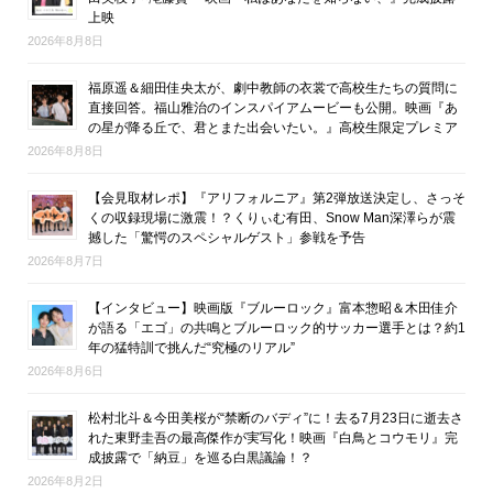
上映
2026年8月8日
福原遥＆細田佳央太が、劇中教師の衣裳で高校生たちの質問に
直接回答。福山雅治のインスパイアムービーも公開。映画『あ
の星が降る丘で、君とまた出会いたい。』高校生限定プレミア
2026年8月8日
【会見取材レポ】『アリフォルニア』第2弾放送決定し、さっそ
くの収録現場に激震！？くりぃむ有田、Snow Man深澤らが震
撼した「驚愕のスペシャルゲスト」参戦を予告
2026年8月7日
【インタビュー】映画版『ブルーロック』富本惣昭＆木田佳介
が語る「エゴ」の共鳴とブルーロック的サッカー選手とは？約1
年の猛特訓で挑んだ“究極のリアル”
2026年8月6日
松村北斗＆今田美桜が“禁断のバディ”に！去る7月23日に逝去さ
れた東野圭吾の最高傑作が実写化！映画『白鳥とコウモリ』完
成披露で「納豆」を巡る白黒議論！？
2026年8月2日