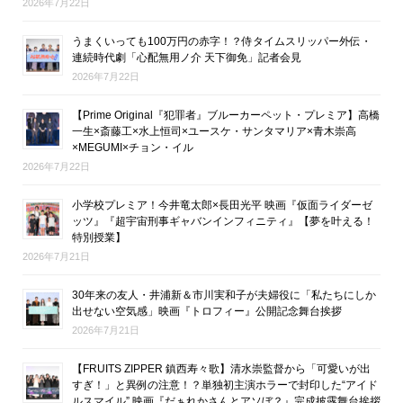
2026年7月22日
うまくいっても100万円の赤字！？侍タイムスリッパー外伝・
連続時代劇「心配無用ノ介 天下御免」記者会見
2026年7月22日
【Prime Original『犯罪者』ブルーカーペット・プレミア】高橋
一生×斎藤工×水上恒司×ユースケ・サンタマリア×青木崇高
×MEGUMI×チョン・イル
2026年7月22日
小学校プレミア！今井竜太郎×長田光平 映画『仮面ライダーゼ
ッツ』『超宇宙刑事ギャバンインフィニティ』【夢を叶える！
特別授業】
2026年7月21日
30年来の友人・井浦新＆市川実和子が夫婦役に「私たちにしか
出せない空気感」映画『トロフィー』公開記念舞台挨拶
2026年7月21日
【FRUITS ZIPPER 鎮西寿々歌】清水崇監督から「可愛いが出
すぎ！」と異例の注意！？単独初主演ホラーで封印した“アイド
ルスマイル” 映画『だぁれかさんとアソぼ？』完成披露舞台挨拶