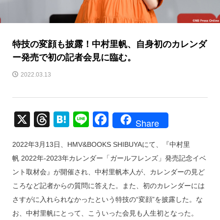
特技の変顔も披露！中村里帆、自身初のカレンダ
ー発売で初の記者会見に臨む。
2022.03.13
X
T
H
Li
F
Share
hr
at
n
a
2022年3月13日、HMV&BOOKS SHIBUYAにて、『中村里
e
e
e
c
帆 2022年-2023年カレンダー「ガールフレンズ」発売記念イベ
a
n
e
ント取材会』が開催され、中村里帆本人が、カレンダーの見ど
d
a
b
ころなど記者からの質問に答えた。また、初のカレンダーには
s
o
さすがに入れられなかったという特技の“変顔”を披露した。な
o
お、中村里帆にとって、こういった会見も人生初となった。