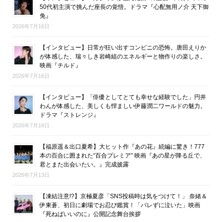
50代初主演で挑んだ座長の覚悟。ドラマ『心配無用ノ介 天下御
免』
2026年7月16日
【インタビュー】日常が狂い出すコンビニの恐怖。唐田えりか
が体感した、瑞々しき岩崎組のエネルギーと物作りの楽しさ。
映画『チルド』
2026年7月16日
【インタビュー】「俳優としてとても幸せな経験でした」円井
わんが体感した、美しくも悍ましい伊藤潤二ワールドの魅力。
ドラマ『ストレンジ』
2026年7月16日
【福原遥＆出口夏希】大ヒット作『あの花』続編に驚き！777
本の百合に囲まれた“百合プレミア” 映画『あの星が降る丘で、
君とまた出会いたい。』完成披露
2026年7月13日
【凍結注意!?】京極夏彦「SNS投稿時は気をつけて！」 奈緒＆
伊東蒼、初日に劇場でお忍び鑑賞！「バレずに泣いた」映画
『死ねばいいのに』公開記念舞台挨拶