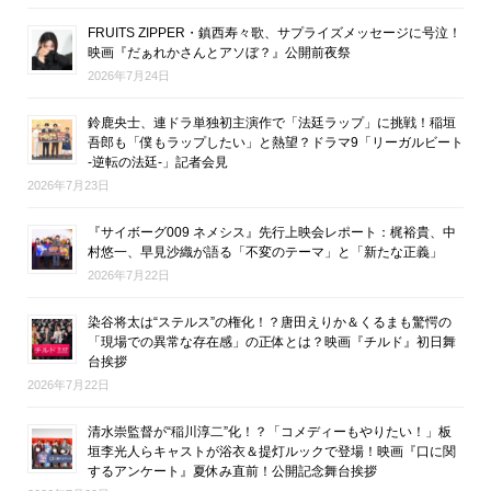
FRUITS ZIPPER・鎮西寿々歌、サプライズメッセージに号泣！
映画『だぁれかさんとアソぼ？』公開前夜祭
2026年7月24日
鈴鹿央士、連ドラ単独初主演作で「法廷ラップ」に挑戦！稲垣
吾郎も「僕もラップしたい」と熱望？ドラマ9「リーガルビート
-逆転の法廷-」記者会見
2026年7月23日
『サイボーグ009 ネメシス』先行上映会レポート：梶裕貴、中
村悠一、早見沙織が語る「不変のテーマ」と「新たな正義」
2026年7月22日
染谷将太は“ステルス”の権化！？唐田えりか＆くるまも驚愕の
「現場での異常な存在感」の正体とは？映画『チルド』初日舞
台挨拶
2026年7月22日
清水崇監督が“稲川淳二”化！？「コメディーもやりたい！」板
垣李光人らキャストが浴衣＆提灯ルックで登場！映画『口に関
するアンケート』夏休み直前！公開記念舞台挨拶