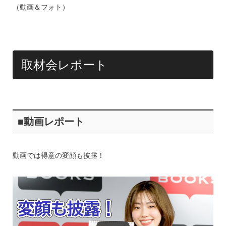
k
（動画＆フォト）
取材会レポート
■動画レポート
動画では得意の変顔も披露！