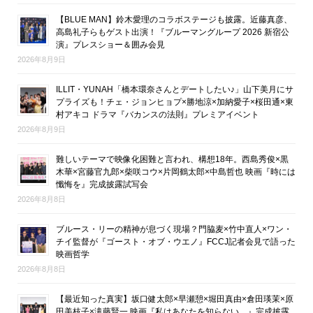
【BLUE MAN】鈴木愛理のコラボステージも披露。近藤真彦、
高島礼子らもゲスト出演！『ブルーマングループ 2026 新宿公
演』プレスショー＆囲み会見
2026年8月9日
ILLIT・YUNAH「橋本環奈さんとデートしたい♪」山下美月にサ
プライズも！チェ・ジョンヒョプ×勝地涼×加納愛子×桜田通×東
村アキコ ドラマ『バカンスの法則』プレミアイベント
2026年8月9日
難しいテーマで映像化困難と言われ、構想18年。西島秀俊×黒
木華×宮藤官九郎×柴咲コウ×片岡鶴太郎×中島哲也 映画『時には
懺悔を』完成披露試写会
2026年8月8日
ブルース・リーの精神が息づく現場？門脇麦×竹中直人×ワン・
チイ監督が『ゴースト・オブ・ウエノ』FCCJ記者会見で語った
映画哲学
2026年8月8日
【最近知った真実】坂口健太郎×早瀬憩×堀田真由×倉田瑛茉×原
田美枝子×滝藤賢一 映画『私はあなたを知らない、』完成披露