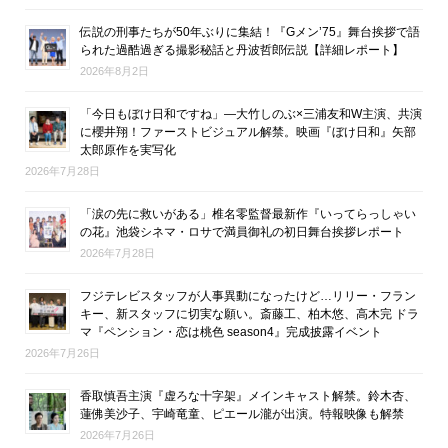
伝説の刑事たちが50年ぶりに集結！『Gメン’75』舞台挨拶で語
られた過酷過ぎる撮影秘話と丹波哲郎伝説【詳細レポート】
2026年8月2日
「今日もぼけ日和ですね」―大竹しのぶ×三浦友和W主演、共演
に櫻井翔！ファーストビジュアル解禁。映画『ぼけ日和』矢部
太郎原作を実写化
2026年7月28日
「涙の先に救いがある」椎名零監督最新作『いってらっしゃい
の花』池袋シネマ・ロサで満員御礼の初日舞台挨拶レポート
2026年7月28日
フジテレビスタッフが人事異動になったけど…リリー・フラン
キー、新スタッフに切実な願い。斎藤工、柏木悠、高木完 ドラ
マ『ペンション・恋は桃色 season4』完成披露イベント
2026年7月26日
香取慎吾主演『虚ろな十字架』メインキャスト解禁。鈴木杏、
蓮佛美沙子、宇崎竜童、ピエール瀧が出演。特報映像も解禁
2026年7月26日