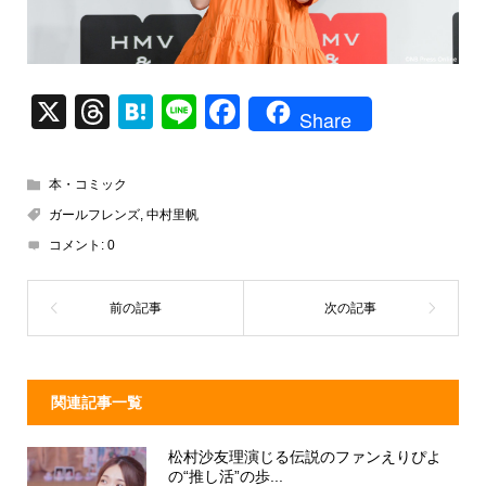
X
T
H
Li
F
Share
hr
at
n
a
e
e
e
c
本・コミック
a
n
e
ガールフレンズ
,
中村里帆
d
a
b
コメント:
0
s
o
o
k
関連記事一覧
松村沙友理演じる伝説のファンえりぴよ
の“推し活”の歩...