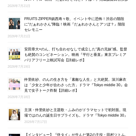
2026年7月21日
FRUITS ZIPPER鎮西寿々歌、イベント中に恐怖！渋谷の階段
に“だぁれかさん”降臨！映画『だぁれかさんとアソぼ？』階段
セレモニー
2026年7月21日
安田章大×のん、打ち合わせなしで成立した“真の兄妹”感。監督
も絶賛のコンビネーション。映画『平行と垂直』東京プレミア
バリアフリー上映試写会【詳細レポ】
2026年7月19日
仲里依紗、のんの生き方を「素敵な人生」と大絶賛。深川麻衣
は「少女と少年が合わさった方」ドラマ『Tokyo middle 30』会
見で女子トーク炸裂【詳細レポ】
2026年7月18日
主演・仲里依紗と主題歌・ふみのがドラマセットで初対面。現
場ではのんの誕生日サプライズも。ドラマ『Tokyo middle 30』
2026年7月17日
【インタビュー】『侍タイ』が生んだ第2の主役・田村ツトム。