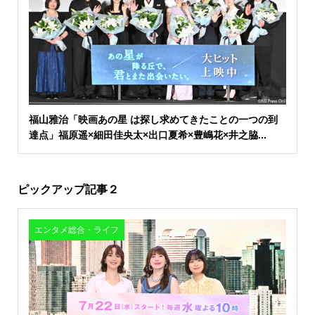
福山雅治「映画あの星 は探し求めてきたことの一つの到
達点」福原遥×細田佳央太×出口夏希×豊嶋花×井之脇...
ピックアップ記事２
エンタメ総合・ライフ