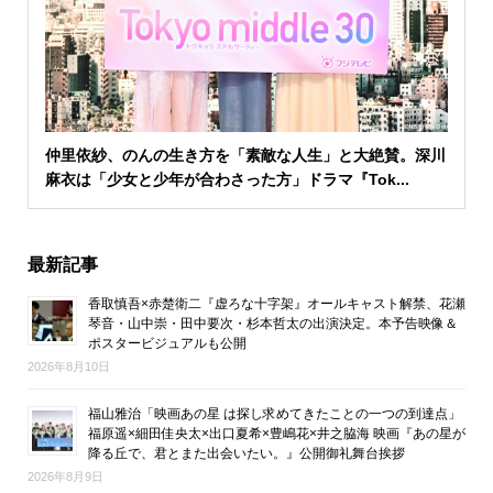
仲里依紗、のんの生き方を「素敵な人生」と大絶賛。深川
麻衣は「少女と少年が合わさった方」ドラマ『Tok...
最新記事
香取慎吾×赤楚衛二『虚ろな十字架』オールキャスト解禁、花瀬
琴音・山中崇・田中要次・杉本哲太の出演決定。本予告映像＆
ポスタービジュアルも公開
2026年8月10日
福山雅治「映画あの星 は探し求めてきたことの一つの到達点」
福原遥×細田佳央太×出口夏希×豊嶋花×井之脇海 映画『あの星が
降る丘で、君とまた出会いたい。』公開御礼舞台挨拶
2026年8月9日