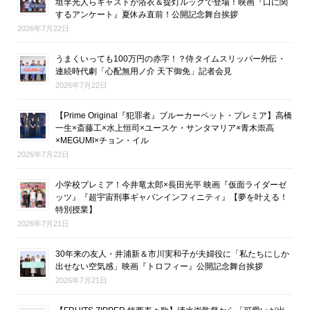
垣李光人らキャストが浴衣＆提灯ルックで登場！映画『口に関
するアンケート』夏休み直前！公開記念舞台挨拶
2026年7月22日
うまくいっても100万円の赤字！？侍タイムスリッパー外伝・
連続時代劇「心配無用ノ介 天下御免」記者会見
2026年7月22日
【Prime Original『犯罪者』ブルーカーペット・プレミア】高橋
一生×斎藤工×水上恒司×ユースケ・サンタマリア×青木崇高
×MEGUMI×チョン・イル
2026年7月22日
小学校プレミア！今井竜太郎×長田光平 映画『仮面ライダーゼ
ッツ』『超宇宙刑事ギャバンインフィニティ』【夢を叶える！
特別授業】
2026年7月21日
30年来の友人・井浦新＆市川実和子が夫婦役に「私たちにしか
出せない空気感」映画『トロフィー』公開記念舞台挨拶
2026年7月21日