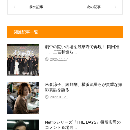
o
k
関連記事一覧
劇中の闘いの場を浅草寺で再現！ 岡田准
一、二宮和也ら...
2025.11.17
米倉涼子、綾野剛、横浜流星らが貴重な撮
影裏話を語る...
2022.01.21
Netflixシリーズ『THE DAYS』役所広司の
コメント＆場面...