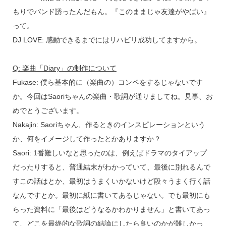
もりでバンド誘ったんだもん。『このままじゃ友達がやばい』
って。
DJ LOVE: 感動できるまでにはリハビリ成功してますから。
Q: 楽曲「Diary」の制作について
Fukase: 僕ら基本的に（楽曲の）コンペをするじゃないです
か。今回はSaoriちゃんの楽曲・歌詞が通りましてね。見事、お
めでとうございます。
Nakajin: Saoriちゃん、作るときのインスピレーションという
か、何をイメージして作ったとかありますか？
Saori: 1番難しいなと思ったのは、例えばドラマのタイアップ
だったりすると、普通結末がわかっていて、最後に別れるんで
すこの話はとか、最初はうまくいかないけど段々うまく行く話
なんですとか。最初に紙に書いてあるじゃない。でも最初にも
らった資料に「最後はどうなるかわかりません」と書いてあっ
て、どこを最終的な歌詞の結論にしたら良いのかが難しかっ