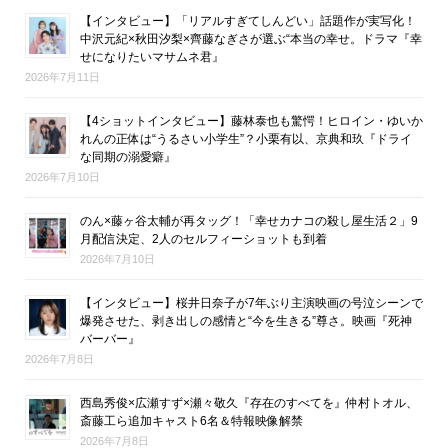
【インタビュー】「リアルすぎてしんどい」話題作が実写化！
中沢元紀×秋田汐梨×齊藤なぎさが選ぶ“本当の幸せ。ドラマ『幸
せになりたいマサムネ君』
2026年7月11日
【4ショットインタビュー】藤林泰也も驚愕！ヒロイン・ゆいか
れんの正体は“うるさい小学生”？小栗有以、京典和玖『ドライ
な同期の溺愛癖』
2026年7月10日
のん×藤ヶ谷太輔が再タッグ！「幸せカナコの殺し屋生活２」9
月配信決定、2人のセルフィーショットも到着
2026年7月10日
【インタビュー】桜井日奈子が7年ぶり主演映画の号泣シーンで
爆発させた、剥き出しの感情と“今を生きる”尊さ。映画『死神
バーバー』
2026年7月8日
西島秀俊×広瀬すず×瀬々敬久『存在のすべてを』仲村トオル、
斎藤工ら追加キャスト6名＆特報映像解禁
2026年7月8日