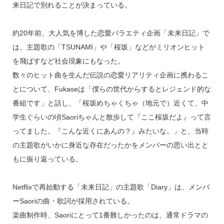
来日記で別れることが決まっている。
約20年前、大人気を博した恋愛バラエティ企画「未来日記」で
は、主題歌の「TSUNAMI」や「桜坂」などがミリオンヒット
を飛ばすなど社会現象にもなった。
数々のヒット曲を生んだ伝説の恋愛リアリティ企画に携わるこ
とについて、Fukaseは「僕らの世代からするとレジェンド的な
番組です」と話し、「桜坂めちゃくちゃ（地元で）近くて、中
学生ぐらいの頃Saoriちゃんと散歩して『ここ桜坂だよ』って言
ってました。『こんな近くにあんの？』みたいな。」と、当時
の主題歌がいかに身近な存在だったかをメンバーの思い出とと
もに振り返っている。
Netflixで再始動する「未来日記」の主題歌「Diary」は、メンバ
ーSaoriの曲・歌詞が採用されている。
楽曲制作時、Saoriにとって1番難しかったのは、通常ドラマの