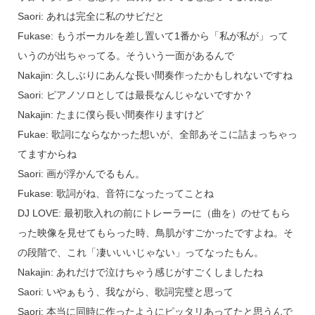
Saori: あれは完全に私のサビだと
Fukase: もうボーカルを差し置いて1番から「私が私が」って
いうのが出ちゃってる。そういう一面があるんで
Nakajin: 久しぶりにあんな長い間奏作ったかもしれないですね
Saori: ピアノソロとしては最長なんじゃないですか？
Nakajin: たまに僕ら長い間奏作りますけど
Fukae: 歌詞にならなかった想いが、全部あそこに詰まっちゃっ
てますからね
Saori: 画が浮かんでるもん。
Fukase: 歌詞がね、音符になったってことね
DJ LOVE: 最初歌入れの前にトレーラーに（曲を）のせてもら
った映像を見せてもらった時、鳥肌がすごかったですよね。そ
の段階で、これ「凄いいいじゃない」ってなったもん。
Nakajin: あれだけで泣けちゃう感じがすごくしましたね
Saori: いやぁもう、我ながら、歌詞完璧と思って
Saori: 本当に同時に作ったようにピッタリあってたと思うんで