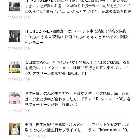
【FRUITS ZIPPER 鎮西寿々歌】清水崇監督から「可愛いが出
すぎ！」と異例の注意！？単独初主演ホラーで封印した“アイド
ルスマイル” 映画『だぁれかさんとアソぼ？』完成披露舞台挨拶
2026年7月21日
FRUITS ZIPPER鎮西寿々歌、イベント中に恐怖！渋谷の階段
に“だぁれかさん”降臨！映画『だぁれかさんとアソぼ？』階段
セレモニー
2026年7月21日
安田章大×のん、打ち合わせなしで成立した“真の兄妹”感。監督
も絶賛のコンビネーション。映画『平行と垂直』東京プレミア
バリアフリー上映試写会【詳細レポ】
2026年7月19日
仲里依紗、のんの生き方を「素敵な人生」と大絶賛。深川麻衣
は「少女と少年が合わさった方」ドラマ『Tokyo middle 30』会
見で女子トーク炸裂【詳細レポ】
2026年7月18日
主演・仲里依紗と主題歌・ふみのがドラマセットで初対面。現
場ではのんの誕生日サプライズも。ドラマ『Tokyo middle 30』
2026年7月17日