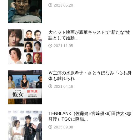
2023.05.20
大ヒット映画が豪華キャストで“新たな”物
語として始動...
2021.11.05
Ｗ主演の水原希子・さとうほなみ「心も身
体も離れられ...
2021.04.16
TENBLANK（佐藤健×宮﨑優×町田啓太×志
尊淳）TGCに降臨...
2025.09.08