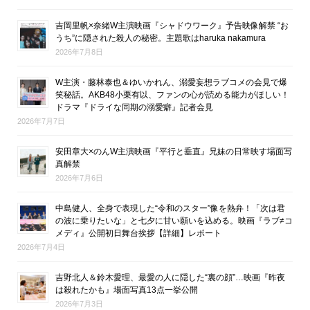
吉岡里帆×奈緒W主演映画『シャドウワーク』予告映像解禁 “お
うち”に隠された殺人の秘密。主題歌はharuka nakamura
2026年7月8日
W主演・藤林泰也＆ゆいかれん、溺愛妄想ラブコメの会見で爆
笑秘話。AKB48小栗有以、ファンの心が読める能力がほしい！
ドラマ『ドライな同期の溺愛癖』記者会見
2026年7月7日
安田章大×のんW主演映画『平行と垂直』兄妹の日常映す場面写
真解禁
2026年7月6日
中島健人、全身で表現した“令和のスター”像を熱弁！「次は君
の波に乗りたいな」と七夕に甘い願いを込める。映画『ラブ≠コ
メディ』公開初日舞台挨拶【詳細】レポート
2026年7月4日
吉野北人＆鈴木愛理、最愛の人に隠した“裏の顔”…映画『昨夜
は殺れたかも』場面写真13点一挙公開
2026年7月3日