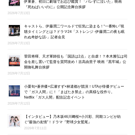
伊東蒼、初日に劇場でお忍び鑑賞！「バレずに泣いた」映画
『死ねばいいのに』公開記念舞台挨拶
2026年7月13日
キャストら、伊藤潤二ワールドで狂気に染まる！“一番怖い”視
聴タイミングとは？ドラマ24「ストレンジ -伊藤潤二の夜も眠
れぬ奇妙な話-」記者会見
2026年7月13日
菅田将暉、天才軍師役も「国語は2点」と自虐！？本木雅弘は司
会を差し置いて監督を質問攻め！吉高由里子 映画『黒牢城』公
開御礼舞台挨拶
2026年7月12日
小栗旬×蒼井優×広瀬すず×林遣都が競演！UTAが俳優デビュー
で「ガス人間」に！「まばたき禁止」の異様な役作り。
Netflix「ガス人間」配信記念イベント
2026年7月12日
【インタビュー】乃木坂46川﨑桜×小川彩、同期コンビが紡
ぐ“最強の友情”！ドラマ『野球少女鷲尾』
2026年7月11日