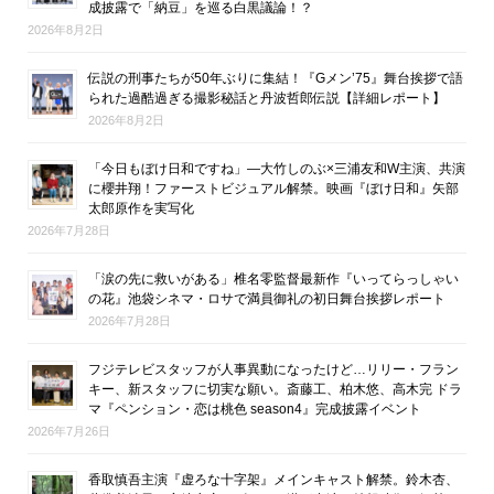
成披露で「納豆」を巡る白黒議論！？
2026年8月2日
伝説の刑事たちが50年ぶりに集結！『Gメン’75』舞台挨拶で語
られた過酷過ぎる撮影秘話と丹波哲郎伝説【詳細レポート】
2026年8月2日
「今日もぼけ日和ですね」―大竹しのぶ×三浦友和W主演、共演
に櫻井翔！ファーストビジュアル解禁。映画『ぼけ日和』矢部
太郎原作を実写化
2026年7月28日
「涙の先に救いがある」椎名零監督最新作『いってらっしゃい
の花』池袋シネマ・ロサで満員御礼の初日舞台挨拶レポート
2026年7月28日
フジテレビスタッフが人事異動になったけど…リリー・フラン
キー、新スタッフに切実な願い。斎藤工、柏木悠、高木完 ドラ
マ『ペンション・恋は桃色 season4』完成披露イベント
2026年7月26日
香取慎吾主演『虚ろな十字架』メインキャスト解禁。鈴木杏、