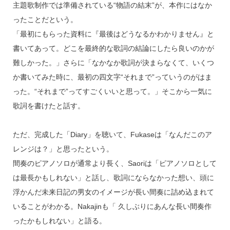
主題歌制作では準備されている“物語の結末”が、本作にはなか
ったことだという。
「最初にもらった資料に『最後はどうなるかわかりません』と
書いてあって。どこを最終的な歌詞の結論にしたら良いのかが
難しかった。」さらに「なかなか歌詞が決まらなくて、いくつ
か書いてみた時に、最初の四文字“それまで”っていうのがはま
った。“それまで”ってすごくいいと思って。」そこから一気に
歌詞を書けたと話す。
ただ、完成した「Diary」を聴いて、Fukaseは「なんだこのア
レンジは？」と思ったという。
間奏のピアノソロが通常より長く、Saoriは「ピアノソロとして
は最長かもしれない」と話し、歌詞にならなかった想い、頭に
浮かんだ未来日記の男女のイメージが長い間奏に詰め込まれて
いることがわかる。Nakajinも「 久しぶりにあんな長い間奏作
ったかもしれない」と語る。