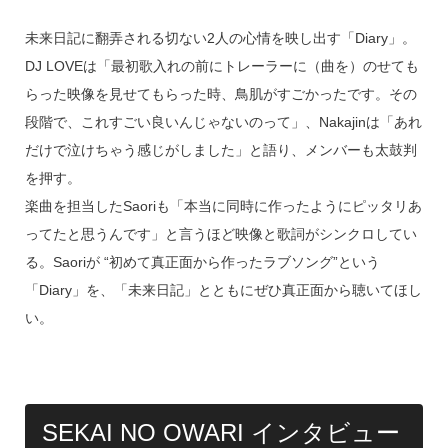
未来日記に翻弄される切ない2人の心情を映し出す「Diary」。
DJ LOVEは「最初歌入れの前にトレーラーに（曲を）のせても
らった映像を見せてもらった時、鳥肌がすごかったです。その
段階で、これすごい良いんじゃないのって」、Nakajinは「あれ
だけで泣けちゃう感じがしました」と語り、メンバーも太鼓判
を押す。
楽曲を担当したSaoriも「本当に同時に作ったようにピッタリあ
ってたと思うんです」と言うほど映像と歌詞がシンクロしてい
る。Saoriが “初めて真正面から作ったラブソング”という
「Diary」を、「未来日記」とともにぜひ真正面から聴いてほし
い。
SEKAI NO OWARI インタビュー