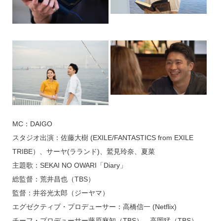
MC：DAIGO
スタジオ出演：佐藤大樹 (EXILE/FANTASTICS from EXILE
TRIBE）、サーヤ(ラランド)、鷲見玲奈、夏菜
主題歌：SEKAI NO OWARI「Diary」
総監督：荒井昌也（TBS）
監督：井谷光太郎（ジーヤマ）
エグゼクティブ・プロデューサー：高橋信一 (Netflix)
チーフ・プロデューサー藤原麻知（TBS）、高岡猛（TBS）