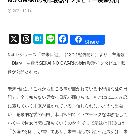
NO OWARIの制作秘話インタビュー映像公開
2021.12.14
X
T
H
Li
F
Share
hr
at
n
a
Netflixシリーズ「未来日記」（12/14配信開始）より、主題歌
e
e
e
c
「Diary」を歌うSEKAI NO OWARIの制作秘話インタビュー映
a
n
e
像が公開された。
d
a
b
s
o
未来日記は「これから起こる事が書かれている不思議な愛の日
o
記」。全く知らない男女へ日記が届けられ、そこには二人が恋
k
に落ちていく未来が書かれている。信じられないような出会
い、感動的な愛の告白、非日常的でドラマチックな体験をして
いく中で男女は恋に落ちていくのか？ そして最後の日記には
「永遠の別れ」が書いてあり、未来日記で出会った男女は、未