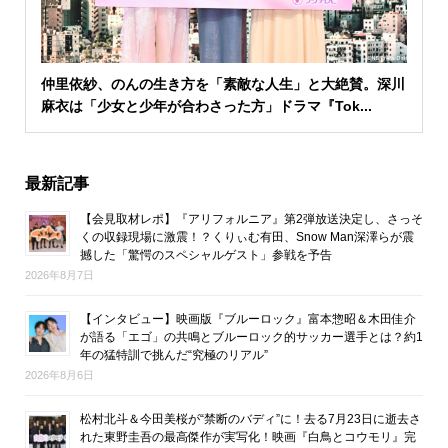
仲里依紗、のんの生き方を「素敵な人生」と大絶賛。深川
麻衣は「少女と少年が合わさった方」ドラマ『Tok...
最新記事
【会見取材レポ】『アリフォルニア』第2弾放送決定し、さっそ
くの収録現場に激震！？くりぃむ有田、Snow Man深澤らが震
撼した「驚愕のスペシャルゲスト」参戦を予告
2026年8月7日
【インタビュー】映画版『ブルーロック』富本惣昭＆木田佳介
が語る「エゴ」の共鳴とブルーロック的サッカー選手とは？約1
年の猛特訓で挑んだ“究極のリアル”
2026年8月6日
松村北斗＆今田美桜が“禁断のバディ”に！去る7月23日に逝去さ
れた東野圭吾の最高傑作が実写化！映画『白鳥とコウモリ』完