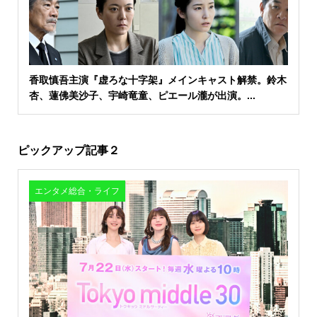
香取慎吾主演『虚ろな十字架』メインキャスト解禁。鈴木
杏、蓮佛美沙子、宇崎竜童、ピエール瀧が出演。...
ピックアップ記事２
エンタメ総合・ライフ