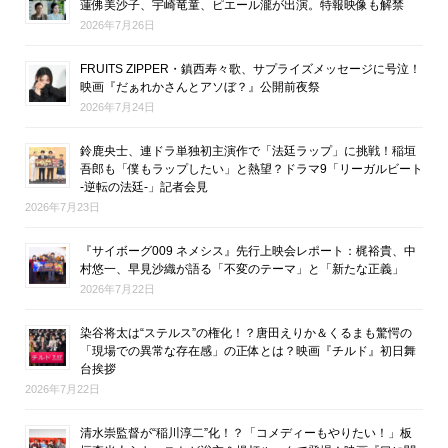
蓮佛美沙子、宇崎竜童、ピエール瀧が出演。特報映像も解禁
2026年7月26日
FRUITS ZIPPER・鎮西寿々歌、サプライズメッセージに号泣！
映画『だぁれかさんとアソぼ？』公開前夜祭
2026年7月24日
鈴鹿央士、連ドラ単独初主演作で「法廷ラップ」に挑戦！稲垣
吾郎も「僕もラップしたい」と熱望？ドラマ9「リーガルビート
-逆転の法廷-」記者会見
2026年7月23日
『サイボーグ009 ネメシス』先行上映会レポート：梶裕貴、中
村悠一、早見沙織が語る「不変のテーマ」と「新たな正義」
2026年7月22日
染谷将太は“ステルス”の権化！？唐田えりか＆くるまも驚愕の
「現場での異常な存在感」の正体とは？映画『チルド』初日舞
台挨拶
2026年7月22日
清水崇監督が“稲川淳二”化！？「コメディーもやりたい！」板