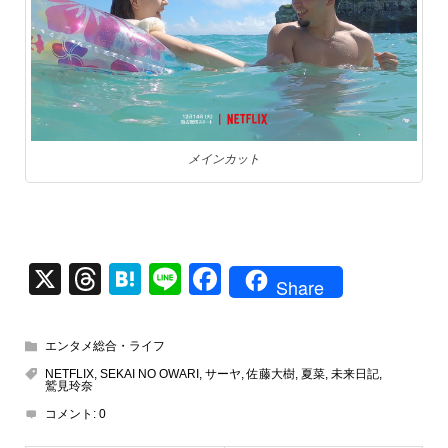
メインカット
X
T
H
Li
F
Share
hr
at
n
a
e
e
e
c
エンタメ総合・ライフ
a
n
e
NETFLIX
,
SEKAI NO OWARI
,
サーヤ
,
佐藤大樹
,
夏菜
,
未来日記
,
鷲見玲奈
d
a
b
コメント:
0
s
o